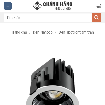
Bỏ
qua
nội
Tìm
dung
kiếm:
Trang chủ
/
Đèn Nanoco
/
Đèn spotlight âm trần