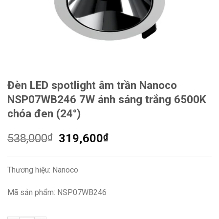
Đèn LED spotlight âm trần Nanoco
NSP07WB246 7W ánh sáng trắng 6500K
chóa đen (24°)
Giá
Giá
538,000
₫
319,600
₫
gốc
hiện
là:
tại
Thương hiệu: Nanoco
538,000₫.
là:
319,600₫.
Mã sản phẩm: NSP07WB246