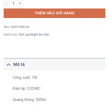
Đèn LED spotlight âm trần Nanoco NSP07WB246 7W ánh sáng tr
THÊM VÀO GIỎ HÀNG
SKU:
NSP07WB246
Danh mục:
Đèn spotlight âm trần
Mô tả
Công suất: 7W
Điện áp: 220VAC
Quang thông: 500lm