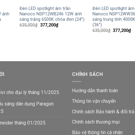
Đèn LED spotlight âm trần
Đèn LED spotlight âm
 ánh
Nanoco NSP12WB246 12W ánh
Nanoco NSP12WW36
a
sáng trắng 6500K chóa đen (24°)
sáng trung tính 4000
(36°)
Giá
Giá
635,000
₫
377,200
₫
gốc
hiện
Giá
Gi
635,000
₫
377,200
₫
là:
tại
gốc
hi
635,000₫.
là:
là:
tạ
377,200₫.
635,000₫.
là:
₫.
37
ỚI
CHÍNH SÁCH
Hướng dẫn thanh toán
ivi cho đại lý tháng 11/2025
Thông tin vận chuyển
ếu sáng dân dụng Paragon
25
Chính sách Bảo hành & đổi trả
Chính sách thương mại
neider tháng 01/2025
Bảo vệ thông tin
cá nhân