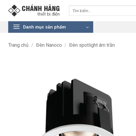
Bỏ
Tìm
qua
kiếm:
nội
dung
Danh mục sản phẩm
Trang chủ
/
Đèn Nanoco
/
Đèn spotlight âm trần