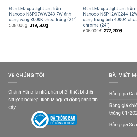
Đèn LED spotlight âm trần
Đèn LED spotlight âm trần
Nanoco NSP07WW243 7W ánh
Nanoco NSP12WC244 12W
sáng vàng 3000K chóa trắng (24°)
sáng trung tính 4000K chó
chrome (24°)
Giá
Giá
538,000
₫
319,600
₫
gốc
hiện
Giá
Giá
635,000
₫
377,200
₫
là:
tại
gốc
hiện
538,000₫.
là:
là:
tại
319,600₫.
635,000₫.
là:
377,200
VỀ CHÚNG TÔI
BÀI VIẾT M
Chánh Hãng là nhà phân phối thiết bị điện
Bảng giá Cad
chuyên nghiệp, luôn là người đồng hành tin
Bảng giá chi
cậy
tháng 01/20
Bảng giá Sch