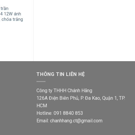
 trần
Đèn LED spotlight âm trần
Đèn LED spotlig
4 12W ánh
Nanoco NSP12WW366 12W ánh
Nanoco NSP07
K chóa trắng
sáng trắng 6500K chóa trắng
sáng vàng 3000
(36°)
(24°)
á
Giá
Giá
Giá
635,000
₫
377,200
₫
538,000
₫
319,6
ện
gốc
hiện
gốc
i
là:
tại
là:
635,000₫.
là:
538,0
7,200₫.
377,200₫.
THÔNG TIN LIÊN HỆ
Công ty THHH Chánh Hãng
126A Điện Biên Phủ, P. Đa Kao, Quận 1, TP.
HCM
Hotline: 091 8840 853
Email: chanhhang.ct@gmail.com