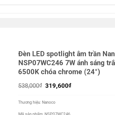
Đèn LED spotlight âm trần Na
NSP07WC246 7W ánh sáng tr
6500K chóa chrome (24°)
Giá
Giá
538,000
₫
319,600
₫
gốc
hiện
là:
tại
Thương hiệu: Nanoco
538,000₫.
là:
319,600₫.
Mã sản phẩm: NSP07WC246