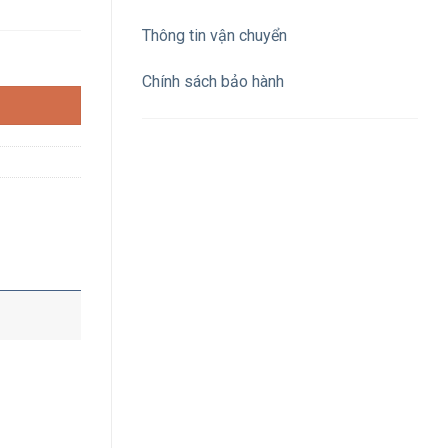
Thông tin vận chuyển
 sáng trắng 6500K chóa chrome (24°) số lượng
Chính sách bảo hành