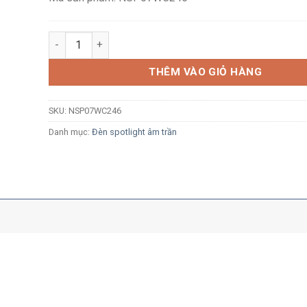
Đèn LED spotlight âm trần Nanoco NSP07WC246 7W ánh
THÊM VÀO GIỎ HÀNG
SKU:
NSP07WC246
Danh mục:
Đèn spotlight âm trần