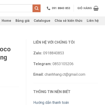
091 8840 853
GIỎ HÀNG
Home
Bảng giá
Catalogue
Chia sẻ kiến thức
Liên hệ
LIÊN HỆ VỚI CHÚNG TÔI
noco
Zalo:
0918840853
ắng
Telegram:
0853105206
Email:
chanhhang.ct@gmail.com
THÔNG TIN NÊN BIẾT
Hướng dẫn thanh toán