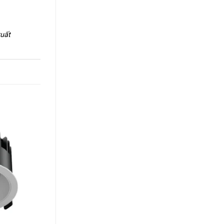
xuất
+
+