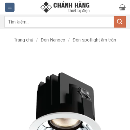
Bỏ
qua
nội
Tìm
dung
kiếm:
Trang chủ
/
Đèn Nanoco
/
Đèn spotlight âm trần