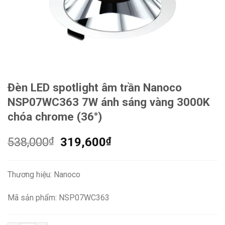
Đèn LED spotlight âm trần Nanoco
NSP07WC363 7W ánh sáng vàng 3000K
chóa chrome (36°)
Giá
Giá
538,000
₫
319,600
₫
gốc
hiện
là:
tại
Thương hiệu: Nanoco
538,000₫.
là:
319,600₫.
Mã sản phẩm: NSP07WC363