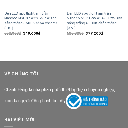
Đèn LED spotlight âm trần
Đèn LED spotlight âm trần
Nanoco NSP07WC366 7W ánh
Nanoco NSP12WW366 12W ánh
sáng trắng 6500K chóa chrome
sáng trắng 6500K chóa trắng
(36°)
(36°)
Giá
Giá
Giá
Giá
538,000
₫
319,600
₫
635,000
₫
377,200
₫
gốc
hiện
gốc
hiện
là:
tại
là:
tại
538,000₫.
là:
635,000₫.
là:
319,600₫.
377,200₫.
VỀ CHÚNG TÔI
Chánh Hãng là nhà phân phối thiết bị điện chuyên nghiệp,
luôn là người đồng hành tin cậy
BÀI VIẾT MỚI