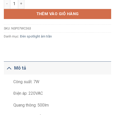
Đèn LED spotlight âm trần Nanoco NSP07WC363 7W ánh sáng v
THÊM VÀO GIỎ HÀNG
SKU:
NSP07WC363
Danh mục:
Đèn spotlight âm trần
Mô tả
Công suất: 7W
Điện áp: 220VAC
Quang thông: 500lm