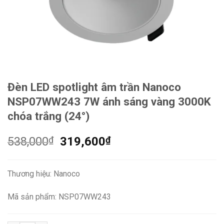
Đèn LED spotlight âm trần Nanoco
NSP07WW243 7W ánh sáng vàng 3000K
chóa trắng (24°)
Giá
Giá
538,000
₫
319,600
₫
gốc
hiện
là:
tại
Thương hiệu: Nanoco
538,000₫.
là:
319,600₫.
Mã sản phẩm: NSP07WW243