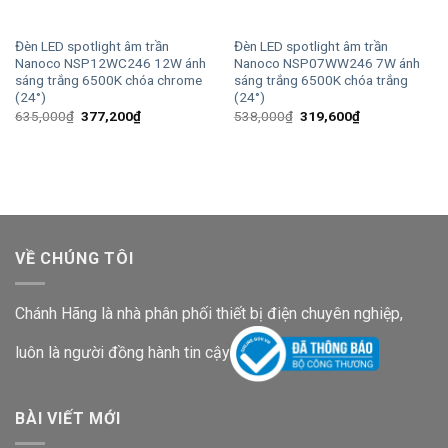
Đèn LED spotlight âm trần
Đèn LED spotlight âm trần
Nanoco NSP12WC246 12W ánh
Nanoco NSP07WW246 7W ánh
sáng trắng 6500K chóa chrome
sáng trắng 6500K chóa trắng
(24°)
(24°)
Giá
Giá
Giá
Giá
635,000
₫
377,200
₫
538,000
₫
319,600
₫
gốc
hiện
gốc
hiện
là:
tại
là:
tại
635,000₫.
là:
538,000₫.
là:
377,200₫.
319,600₫.
VỀ CHÚNG TÔI
Chánh Hãng là nhà phân phối thiết bị điện chuyên nghiệp,
luôn là người đồng hành tin cậy
BÀI VIẾT MỚI