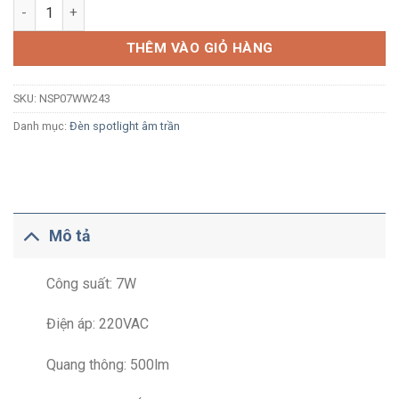
Đèn LED spotlight âm trần Nanoco NSP07WW243 7W ánh sáng và
THÊM VÀO GIỎ HÀNG
SKU:
NSP07WW243
Danh mục:
Đèn spotlight âm trần
Mô tả
Công suất: 7W
Điện áp: 220VAC
Quang thông: 500lm