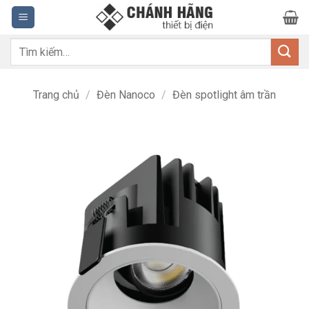
Bỏ
qua
nội
Tìm
dung
kiếm:
Trang chủ
/
Đèn Nanoco
/
Đèn spotlight âm trần