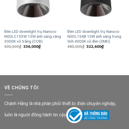
Đèn LED downlight trụ Nanoco
Đèn LED downlight trụ Nanoco
NSDLC153W 15W ánh sáng vàng
NSDL154B 15W ánh sáng trung
3000K vỏ trắng (COB)
tính 4000K vỏ đen (SMD)
Giá
Giá
Giá
Giá
500,000
₫
336,000
₫
480,000
₫
322,600
₫
gốc
hiện
gốc
hiện
là:
tại
là:
tại
500,000₫.
là:
480,000₫.
là:
336,000₫.
322,600₫.
VỀ CHÚNG TÔI
Chánh Hãng là nhà phân phối thiết bị điện chuyên nghiệp,
luôn là người đồng hành tin cậy