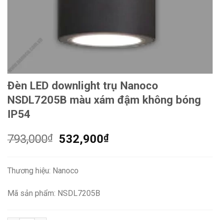
Đèn LED downlight trụ Nanoco
NSDL7205B màu xám đậm không bóng
IP54
Giá
Giá
793,000
₫
532,900
₫
gốc
hiện
là:
tại
Thương hiệu: Nanoco
793,000₫.
là:
532,900₫.
Mã sản phẩm: NSDL7205B