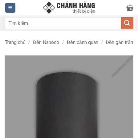
Bỏ
qua
nội
Tìm
dung
kiếm:
Trang chủ
/
Đèn Nanoco
/
Đèn cảnh quan
/
Đèn gắn trần