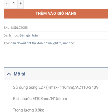
Đèn LED downlight trụ Nanoco NSDL7205B màu xám đậm không
THÊM VÀO GIỎ HÀNG
SKU:
NSDL7205B
Danh mục:
Đèn gắn trần
Thẻ:
đèn downlight trụ
,
đèn downlight trụ nanoco
Mô tả
Sử dụng bóng E27 (Hmax<116mm)/AC110-240V
Kích thước: Ø108mm/H155mm
Trọng lượng 0.8kg