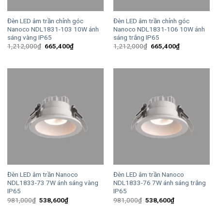
Đèn LED âm trần chỉnh góc
Đèn LED âm trần chỉnh góc
Nanoco NDL1831-103 10W ánh
Nanoco NDL1831-106 10W ánh
sáng vàng IP65
sáng trắng IP65
Giá
Giá
Giá
Giá
1,212,000
₫
665,400
₫
1,212,000
₫
665,400
₫
gốc
hiện
gốc
hiện
là:
tại
là:
tại
1,212,000₫.
là:
1,212,000₫.
là:
665,400₫.
665,400₫.
Đèn LED âm trần Nanoco
Đèn LED âm trần Nanoco
NDL1833-73 7W ánh sáng vàng
NDL1833-76 7W ánh sáng trắng
IP65
IP65
Giá
Giá
Giá
Giá
981,000
₫
538,600
₫
981,000
₫
538,600
₫
gốc
hiện
gốc
hiện
là:
tại
là:
tại