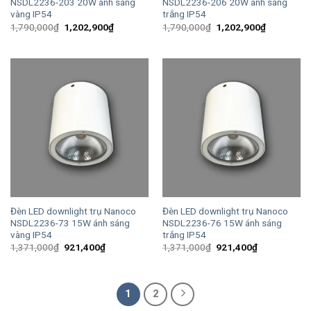
NSDL2236-203 20W ánh sáng
NSDL2236-206 20W ánh sáng
vàng IP54
trắng IP54
Giá
Giá
Giá
Giá
1,790,000
₫
1,202,900
₫
1,790,000
₫
1,202,900
₫
gốc
hiện
gốc
hiện
là:
tại
là:
tại
1,790,000₫.
là:
1,790,000₫.
là:
1,202,900₫.
1,202,900
Đèn LED downlight trụ Nanoco
Đèn LED downlight trụ Nanoco
NSDL2236-73 15W ánh sáng
NSDL2236-76 15W ánh sáng
vàng IP54
trắng IP54
Giá
Giá
Giá
Giá
1,371,000
₫
921,400
₫
1,371,000
₫
921,400
₫
gốc
hiện
gốc
hiện
là:
tại
là:
tại
1,371,000₫.
là:
1,371,000₫.
là:
921,400₫.
921,400₫.
1
2