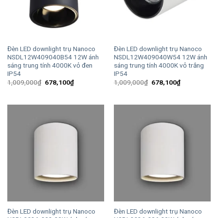
Đèn LED downlight trụ Nanoco
Đèn LED downlight trụ Nanoco
NSDL12W409040B54 12W ánh
NSDL12W409040W54 12W ánh
sáng trung tính 4000K vỏ đen
sáng trung tính 4000K vỏ trắng
IP54
IP54
Giá
Giá
Giá
Giá
1,009,000
₫
678,100
₫
1,009,000
₫
678,100
₫
gốc
hiện
gốc
hiện
là:
tại
là:
tại
1,009,000₫.
là:
1,009,000₫.
là:
678,100₫.
678,100₫.
Đèn LED downlight trụ Nanoco
Đèn LED downlight trụ Nanoco