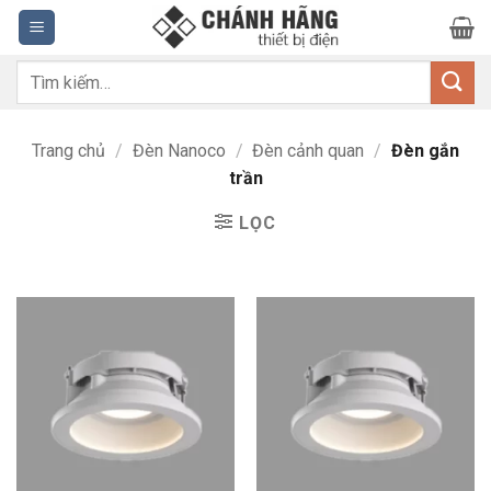
Bỏ
qua
nội
Tìm
dung
kiếm:
Trang chủ
/
Đèn Nanoco
/
Đèn cảnh quan
/
Đèn gắn
trần
LỌC