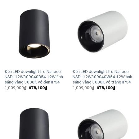
981,000₫.
là:
981,000₫.
là:
538,600₫.
538,600₫.
Đèn LED downlight trụ Nanoco
Đèn LED downlight trụ Nanoco
NSDL12W309040B54 12W ánh
NSDL12W309040W54 12W ánh
sáng vàng 3000K vỏ đen IP54
sáng vàng 3000K vỏ trắng IP54
Giá
Giá
Giá
Giá
1,009,000
₫
678,100
₫
1,009,000
₫
678,100
₫
gốc
hiện
gốc
hiện
là:
tại
là:
tại
1,009,000₫.
là:
1,009,000₫.
là:
678,100₫.
678,100₫.