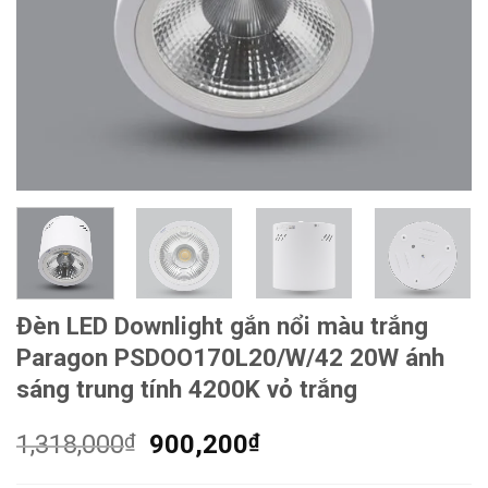
Đèn LED Downlight gắn nổi màu trắng
Paragon PSDOO170L20/W/42 20W ánh
sáng trung tính 4200K vỏ trắng
Giá
Giá
1,318,000
₫
900,200
₫
gốc
hiện