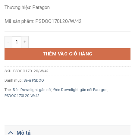
là:
tại
Thương hiệu: Paragon
1,318,000₫.
là:
900,200₫.
Mã sản phẩm: PSDOO170L20/W/42
Đèn LED Downlight gắn nổi màu trắng Paragon PSDOO170L20/W/
THÊM VÀO GIỎ HÀNG
SKU:
PSDOO170L20/W/42
Danh mục:
Sê-ri PSDOO
Thẻ:
Đèn Downlight gắn nổi
,
Đèn Downlight gắn nổi Paragon
,
PSDOO170L20-W/42
Mô tả