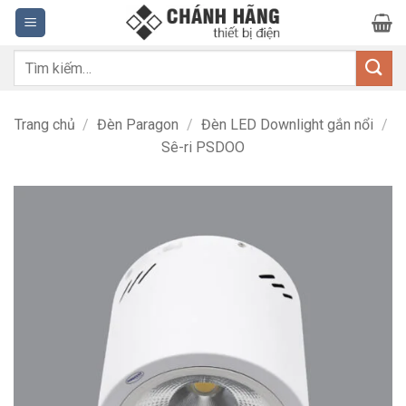
Bỏ
qua
nội
Tìm
dung
kiếm:
Trang chủ
/
Đèn Paragon
/
Đèn LED Downlight gắn nổi
/
Sê-ri PSDOO