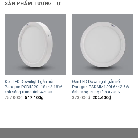
SẢN PHẨM TƯƠNG TỰ
Đèn LED Downlight gắn nổi
Đèn LED Downlight gắn nổi
Paragon PSDII220L18/42 18W
Paragon PSDMM120L6/42 6W
ánh sáng trung tính 4200K
ánh sáng trung tính 4200K
Giá
Giá
Giá
Giá
757,000
₫
517,100
₫
373,000
₫
202,600
₫
gốc
hiện
gốc
hiện
là:
tại
là:
tại
757,000₫.
là:
373,000₫.
là:
517,100₫.
202,600₫.