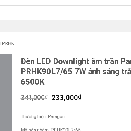
i PRHK
Đèn LED Downlight âm trần Pa
PRHK90L7/65 7W ánh sáng tr
6500K
Giá
Giá
341,000
₫
233,000
₫
gốc
hiện
là:
tại
Thương hiệu: Paragon
341,000₫.
là:
233,000₫.
Mã sản phẩm: PRHK90L7/65