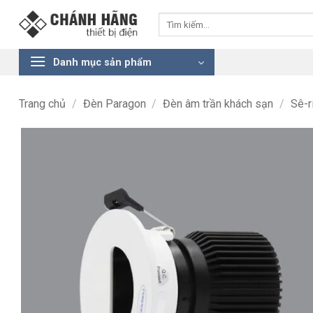
Bỏ
Tìm
qua
kiếm:
nội
dung
Danh mục sản phẩm
Trang chủ
/
Đèn Paragon
/
Đèn âm trần khách sạn
/
Sê-r