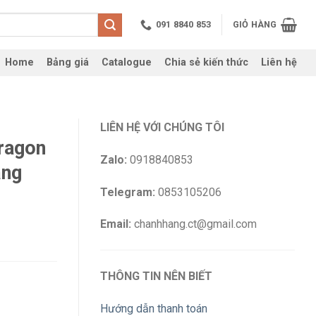
091 8840 853
GIỎ HÀNG
Home
Bảng giá
Catalogue
Chia sẻ kiến thức
Liên hệ
LIÊN HỆ VỚI CHÚNG TÔI
ragon
Zalo:
0918840853
ắng
Telegram:
0853105206
Email:
chanhhang.ct@gmail.com
THÔNG TIN NÊN BIẾT
Hướng dẫn thanh toán