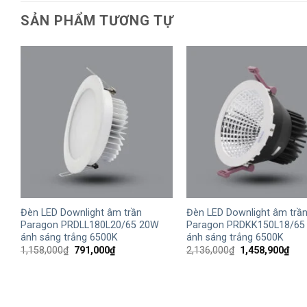
SẢN PHẨM TƯƠNG TỰ
+
+
Đèn LED Downlight âm trần
Đèn LED Downlight âm trầ
Paragon PRDLL180L20/65 20W
Paragon PRDKK150L18/65
ánh sáng trắng 6500K
ánh sáng trắng 6500K
Giá
Giá
Giá
Giá
1,158,000
₫
791,000
₫
2,136,000
₫
1,458,900
₫
gốc
hiện
gốc
hiện
là:
tại
là:
tại
1,158,000₫.
là:
2,136,000₫.
là:
791,000₫.
1,45