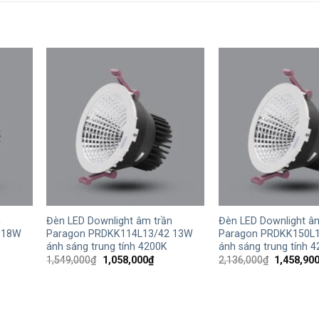
+
+
n
Đèn LED Downlight âm trần
Đèn LED Downlight â
 18W
Paragon PRDKK114L13/42 13W
Paragon PRDKK150L
ánh sáng trung tính 4200K
ánh sáng trung tính 
Giá
Giá
Giá
1,549,000
₫
1,058,000
₫
2,136,000
₫
1,458,90
gốc
hiện
gốc
là:
tại
là:
1,549,000₫.
là:
2,136,000
8,900₫.
1,058,000₫.