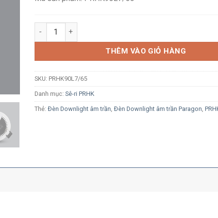
Đèn LED Downlight âm trần Paragon PRHK90L7/65 7W á
THÊM VÀO GIỎ HÀNG
SKU:
PRHK90L7/65
Danh mục:
Sê-ri PRHK
Thẻ:
Đèn Downlight âm trần
,
Đèn Downlight âm trần Paragon
,
PRH