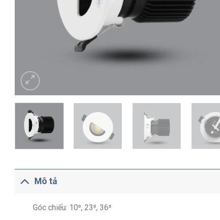
Mô tả
Góc chiếu: 10⁰, 23⁰, 36⁰