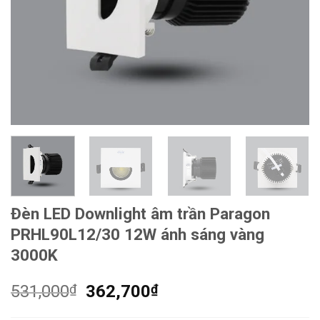
Đèn LED Downlight âm trần Paragon
PRHL90L12/30 12W ánh sáng vàng
3000K
Giá
Giá
531,000
₫
362,700
₫
gốc
hiện