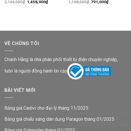
Giá
Giá
Giá
Giá
2,136,000
₫
1,458,900
₫
1,158,000
₫
791,000
₫
gốc
hiện
gốc
hiện
là:
tại
là:
tại
2,136,000₫.
là:
1,158,000₫.
là:
1,458,900₫.
791,000₫.
VỀ CHÚNG TÔI
Chánh Hãng là nhà phân phối thiết bị điện chuyên nghiệp,
luôn là người đồng hành tin cậy
BÀI VIẾT MỚI
Bảng giá Cadivi cho đại lý tháng 11/2025
Bảng giá chiếu sáng dân dụng Paragon tháng 01/2025
Bảng giá Schneider tháng 01/2025