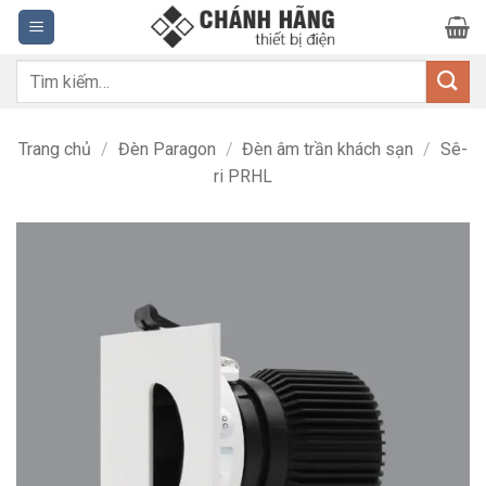
Bỏ
qua
nội
Tìm
dung
kiếm:
Trang chủ
/
Đèn Paragon
/
Đèn âm trần khách sạn
/
Sê-
ri PRHL