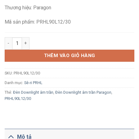
là:
tại
Thương hiệu: Paragon
531,000₫.
là:
362,700₫.
Mã sản phẩm: PRHL90L12/30
Đèn LED Downlight âm trần Paragon PRHL90L12/30 12W ánh sá
THÊM VÀO GIỎ HÀNG
SKU:
PRHL90L12/30
Danh mục:
Sê-ri PRHL
Thẻ:
Đèn Downlight âm trần
,
Đèn Downlight âm trần Paragon
,
PRHL90L12/30
Mô tả