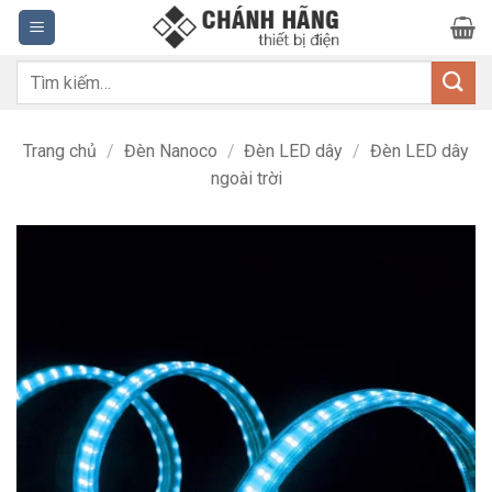
Bỏ
qua
nội
Tìm
dung
kiếm:
Trang chủ
/
Đèn Nanoco
/
Đèn LED dây
/
Đèn LED dây
ngoài trời