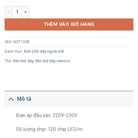
Đèn LED dây ngoài trời Nanoco NST120B 2 dãy, 120 LED/m, 9W
THÊM VÀO GIỎ HÀNG
SKU:
NST120B
Danh mục:
Đèn LED dây ngoài trời
Thẻ:
đèn led dây
,
đèn led dây nanoco
Mô tả
Điện áp đầu vào: 220V-230V
Số lượng chip: 120 chip LED/m