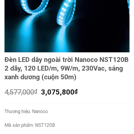
Đèn LED dây ngoài trời Nanoco NST120B
2 dãy, 120 LED/m, 9W/m, 230Vac, sáng
xanh dương (cuộn 50m)
Giá
Giá
4,577,000
₫
3,075,800
₫
gốc
hiện
là:
tại
Thương hiệu: Nanoco
4,577,000₫.
là:
3,075,800₫.
Mã sản phẩm: NST120B