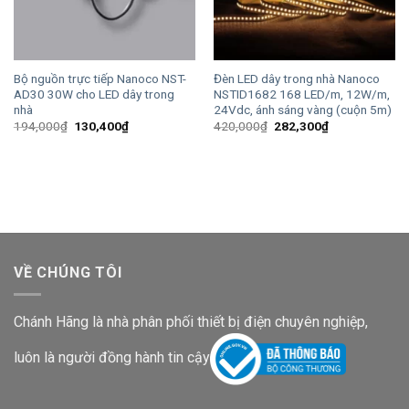
Bộ nguồn trực tiếp Nanoco NST-
Đèn LED dây trong nhà Nanoco
AD30 30W cho LED dây trong
NSTID1682 168 LED/m, 12W/m,
nhà
24Vdc, ánh sáng vàng (cuộn 5m)
Giá
Giá
Giá
Giá
194,000
₫
130,400
₫
420,000
₫
282,300
₫
gốc
hiện
gốc
hiện
là:
tại
là:
tại
194,000₫.
là:
420,000₫.
là:
130,400₫.
282,300₫.
VỀ CHÚNG TÔI
Chánh Hãng là nhà phân phối thiết bị điện chuyên nghiệp,
luôn là người đồng hành tin cậy