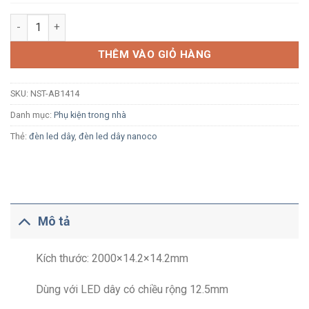
Nẹp nhôm lắp nổi Nanoco NST-AB1414 2000x14.2x14.2mm dùng
THÊM VÀO GIỎ HÀNG
SKU:
NST-AB1414
Danh mục:
Phụ kiện trong nhà
Thẻ:
đèn led dây
,
đèn led dây nanoco
Mô tả
Kích thước: 2000×14.2×14.2mm
Dùng với LED dây có chiều rộng 12.5mm