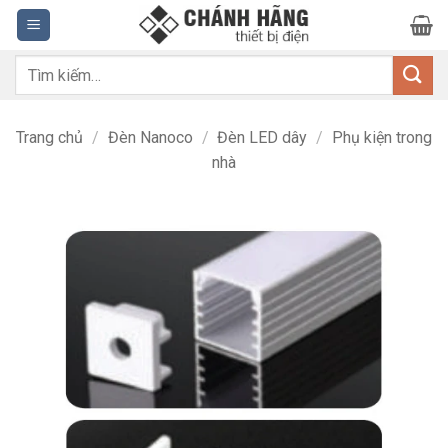
Bỏ
qua
nội
Tìm
dung
kiếm:
Trang chủ
/
Đèn Nanoco
/
Đèn LED dây
/
Phụ kiện trong
nhà