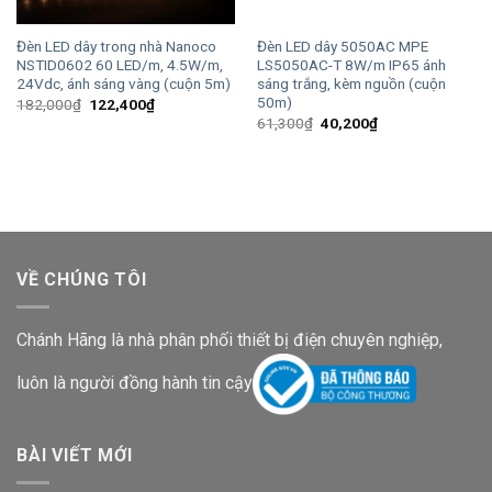
Đèn LED dây trong nhà Nanoco
Đèn LED dây 5050AC MPE
NSTID0602 60 LED/m, 4.5W/m,
LS5050AC-T 8W/m IP65 ánh
24Vdc, ánh sáng vàng (cuộn 5m)
sáng trắng, kèm nguồn (cuộn
50m)
Giá
Giá
182,000
₫
122,400
₫
gốc
hiện
Giá
Giá
61,300
₫
40,200
₫
là:
tại
gốc
hiện
182,000₫.
là:
là:
tại
122,400₫.
61,300₫.
là:
40,200₫.
VỀ CHÚNG TÔI
Chánh Hãng là nhà phân phối thiết bị điện chuyên nghiệp,
luôn là người đồng hành tin cậy
BÀI VIẾT MỚI