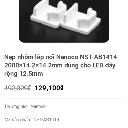
Nẹp nhôm lắp nổi Nanoco NST-AB1414
2000×14.2×14.2mm dùng cho LED dây
rộng 12.5mm
Giá
Giá
192,000
₫
129,100
₫
gốc
hiện
là:
tại
Thương hiệu: Nanoco
192,000₫.
là:
129,100₫.
Mã sản phẩm: NST-AB1414