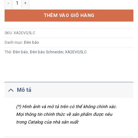
Đèn báo Schneider XA2EVQ5LC Ø22 LED 380-400Vac cam số l
THÊM VÀO GIỎ HÀNG
SKU:
XA2EVQ5LC
Danh mục:
Đèn báo
Thẻ:
Đèn báo
,
Đèn báo Schneider
,
XA2EVQ5LC
Mô tả
(*) Hình ảnh và mô tả trên có thể không chính xác.
Mọi thông tin chính thức về sản phẩm được nêu
trong Catalog của nhà sản xuất