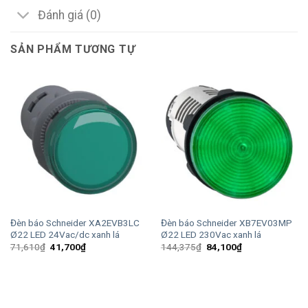
Đánh giá (0)
SẢN PHẨM TƯƠNG TỰ
Đèn báo Schneider XA2EVB3LC
Đèn báo Schneider XB7EV03MP
Ø22 LED 24Vac/dc xanh lá
Ø22 LED 230Vac xanh lá
Giá
Giá
Giá
Giá
71,610
₫
41,700
₫
144,375
₫
84,100
₫
gốc
hiện
gốc
hiện
là:
tại
là:
tại
71,610₫.
là:
144,375₫.
là:
41,700₫.
84,100₫.