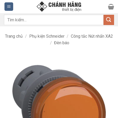
Bỏ
qua
nội
Tìm
dung
kiếm:
Trang chủ
/
Phụ kiện Schneider
/
Công tắc Nút nhấn XA2
/
Đèn báo