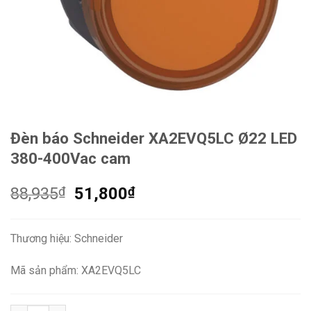
Đèn báo Schneider XA2EVQ5LC Ø22 LED
380-400Vac cam
Giá
Giá
88,935
₫
51,800
₫
gốc
hiện
là:
tại
Thương hiệu: Schneider
88,935₫.
là:
51,800₫.
Mã sản phẩm: XA2EVQ5LC