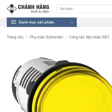
Bỏ
Tìm
qua
kiếm:
nội
dung
Danh mục sản phẩm
Trang chủ
/
Phụ kiện Schneider
/
Công tắc Nút nhấn XB7