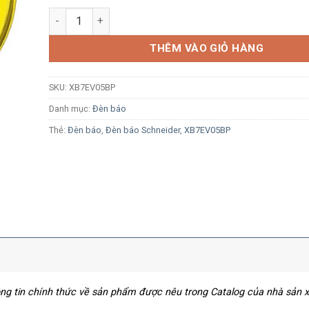
Đèn báo Schneider XB7EV05BP Ø22 LED 24Vdc vàng s
THÊM VÀO GIỎ HÀNG
SKU:
XB7EV05BP
Danh mục:
Đèn báo
Thẻ:
Đèn báo
,
Đèn báo Schneider
,
XB7EV05BP
hông tin chính thức về sản phẩm được nêu trong Catalog của nhà sản 