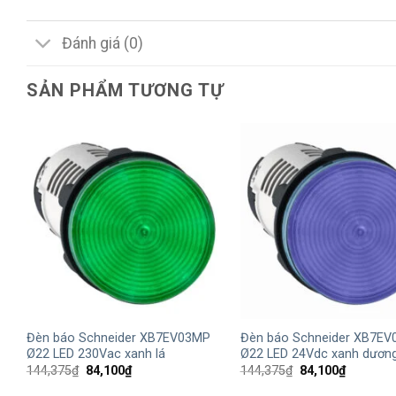
Đánh giá (0)
SẢN PHẨM TƯƠNG TỰ
+
+
Đèn báo Schneider XB7EV03MP
Đèn báo Schneider XB7EV
Ø22 LED 230Vac xanh lá
Ø22 LED 24Vdc xanh dươn
Giá
Giá
Giá
Giá
144,375
₫
84,100
₫
144,375
₫
84,100
₫
gốc
hiện
gốc
hiện
là:
tại
là:
tại