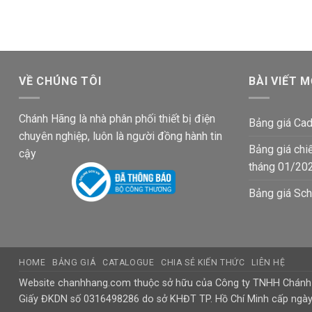
144,375₫.
là:
144,375₫.
là:
84,100₫.
84,100₫.
VỀ CHÚNG TÔI
BÀI VIẾT M
Chánh Hãng là nhà phân phối thiết bị điện
Bảng giá Cad
chuyên nghiệp, luôn là người đồng hành tin
Bảng giá chi
cậy
tháng 01/20
Bảng giá Sch
HOME
BẢNG GIÁ
CATALOGUE
CHIA SẺ KIẾN THỨC
LIÊN HỆ
Website chanhhang.com thuộc sở hữu của Công ty TNHH Chán
Giấy ĐKDN số 0316498286 do sở KHĐT TP. Hồ Chí Minh cấp ngà