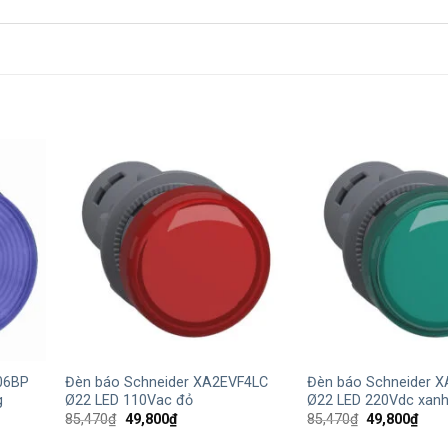
+
+
06BP
Đèn báo Schneider XA2EVF4LC
Đèn báo Schneider 
g
Ø22 LED 110Vac đỏ
Ø22 LED 220Vdc xanh
Giá
Giá
Giá
Giá
85,470
₫
49,800
₫
85,470
₫
49,800
₫
gốc
hiện
gốc
hiện
là:
tại
là:
tại