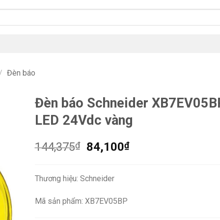
/
Đèn báo
Đèn báo Schneider XB7EV05B
LED 24Vdc vàng
Giá
Giá
144,375
₫
84,100
₫
gốc
hiện
là:
tại
Thương hiệu: Schneider
144,375₫.
là:
84,100₫.
Mã sản phẩm: XB7EV05BP