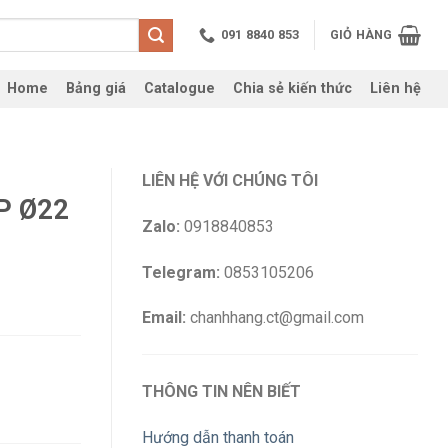
091 8840 853
GIỎ HÀNG
Home
Bảng giá
Catalogue
Chia sẻ kiến thức
Liên hệ
LIÊN HỆ VỚI CHÚNG TÔI
P Ø22
Zalo:
0918840853
Telegram:
0853105206
Email:
chanhhang.ct@gmail.com
THÔNG TIN NÊN BIẾT
Hướng dẫn thanh toán