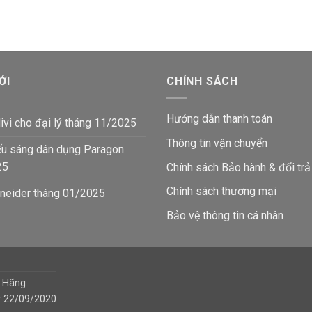
85,470₫.
là:
85,470₫.
là:
49,800₫.
49,8
ỚI
CHÍNH SÁCH
Hướng dẫn thanh toán
ivi cho đại lý tháng 11/2025
Thông tin vận chuyển
ếu sáng dân dụng Paragon
25
Chính sách Bảo hành & đổi trả
Chính sách thương mại
neider tháng 01/2025
Bảo vệ thông tin
cá nhân
h Hãng
y 22/09/2020