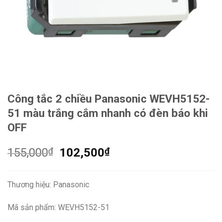
Công tắc 2 chiều Panasonic WEVH5152-
51 màu trắng cắm nhanh có đèn báo khi
OFF
Giá
Giá
155,000
₫
102,500
₫
gốc
hiện
là:
tại
Thương hiệu: Panasonic
155,000₫.
là:
102,500₫.
Mã sản phẩm: WEVH5152-51