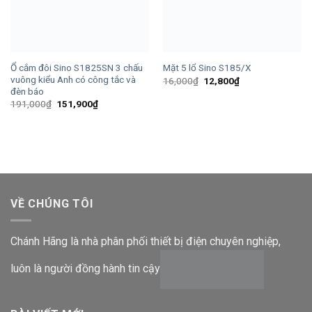
Ổ cắm đôi Sino S1825SN 3 chấu
Mặt 5 lổ Sino S185/X
vuông kiểu Anh có công tắc và
Giá
Giá
16,000
₫
12,800
₫
gốc
hiện
đèn báo
là:
tại
Giá
Giá
191,000
₫
151,900
₫
16,000₫.
là:
gốc
hiện
12,800₫.
là:
tại
191,000₫.
là:
151,900₫.
VỀ CHÚNG TÔI
Chánh Hãng là nhà phân phối thiết bị điện chuyên nghiệp,
luôn là người đồng hành tin cậy