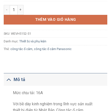
Công tắc 2 chiều Panasonic WEVH5152-51 màu trắng cắm nhan
THÊM VÀO GIỎ HÀNG
SKU:
WEVH5152-51
Danh mục:
Thiết bị và phụ kiện
Thẻ:
công tắc ổ cắm
,
công tắc ổ cắm Panasonic
Mô tả
Mức chịu tải: 16A
Với bề dày kinh nghiệm trong lĩnh vực sản xuất
thiết bị điện từ Nhật Bản, Công tắc ổ cắm