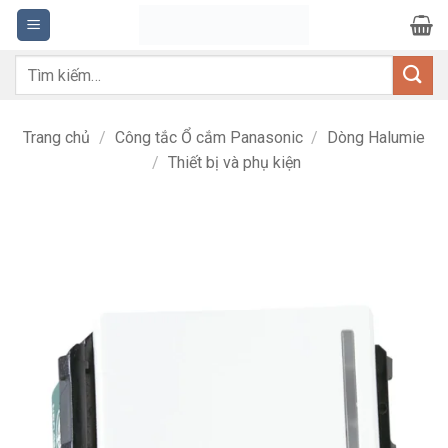
Bỏ
qua
nội
Tìm
dung
kiếm:
Trang chủ
/
Công tắc Ổ cắm Panasonic
/
Dòng Halumie
/
Thiết bị và phụ kiện