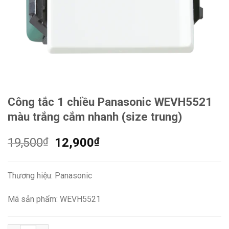
Công tắc 1 chiều Panasonic WEVH5521
màu trắng cắm nhanh (size trung)
Giá
Giá
19,500
₫
12,900
₫
gốc
hiện
là:
tại
Thương hiệu: Panasonic
19,500₫.
là:
12,900₫.
Mã sản phẩm: WEVH5521