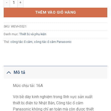
Công tắc 1 chiều Panasonic WEVH5521 màu trắng cắm nhanh (s
THÊM VÀO GIỎ HÀNG
SKU:
WEVH5521
Danh mục:
Thiết bị và phụ kiện
Thẻ:
công tắc ổ cắm
,
công tắc ổ cắm Panasonic
Mô tả
Mức chịu tải: 16A
Với bề dày kinh nghiệm trong lĩnh vực sản xuất
thiết bị điện từ Nhật Bản, Công tắc ổ cắm
Panasonic không chỉ an toàn mà còn được thiết