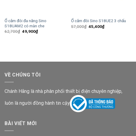
Ổ cắm đôi đa năng Sino
Ổ cắm đôi Sino S18UE2 3 chấu
S18UAM2 có màn che
Giá
Giá
57,000
₫
45,400
₫
gốc
hiện
Giá
Giá
62,700
₫
49,900
₫
là:
tại
gốc
hiện
57,000₫.
là:
là:
tại
45,400₫.
62,700₫.
là:
49,900₫.
VỀ CHÚNG TÔI
Chánh Hãng là nhà phân phối thiết bị điện chuyên nghiệp,
luôn là người đồng hành tin cậy
BÀI VIẾT MỚI