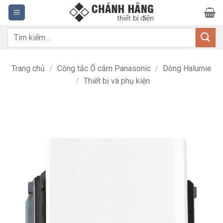
Bỏ
qua
nội
Tìm
dung
kiếm:
Trang chủ
/
Công tắc Ổ cắm Panasonic
/
Dòng Halumie
/
Thiết bị và phụ kiện