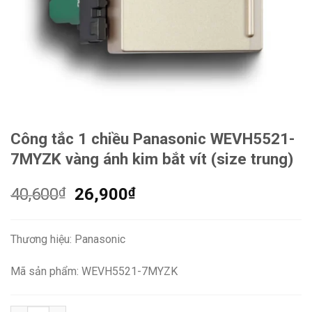
Công tắc 1 chiều Panasonic WEVH5521-
7MYZK vàng ánh kim bắt vít (size trung)
Giá
Giá
40,600
₫
26,900
₫
gốc
hiện
là:
tại
Thương hiệu: Panasonic
40,600₫.
là:
26,900₫.
Mã sản phẩm: WEVH5521-7MYZK