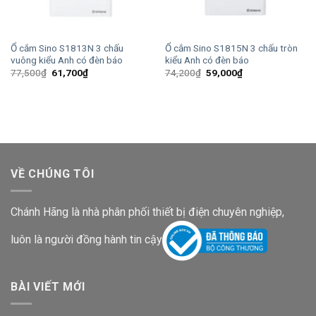
Ổ cắm Sino S1813N 3 chấu
Ổ cắm Sino S1815N 3 chấu tròn
vuông kiểu Anh có đèn báo
kiểu Anh có đèn báo
Giá
Giá
Giá
Giá
77,500
₫
61,700
₫
74,200
₫
59,000
₫
gốc
hiện
gốc
hiện
là:
tại
là:
tại
77,500₫.
là:
74,200₫.
là:
61,700₫.
59,000₫.
VỀ CHÚNG TÔI
Chánh Hãng là nhà phân phối thiết bị điện chuyên nghiệp,
luôn là người đồng hành tin cậy
BÀI VIẾT MỚI