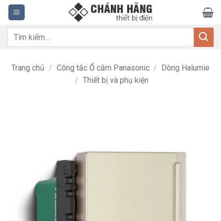
Bỏ
qua
nội
Tìm
dung
kiếm:
Trang chủ
/
Công tắc Ổ cắm Panasonic
/
Dòng Halumie
/
Thiết bị và phụ kiện