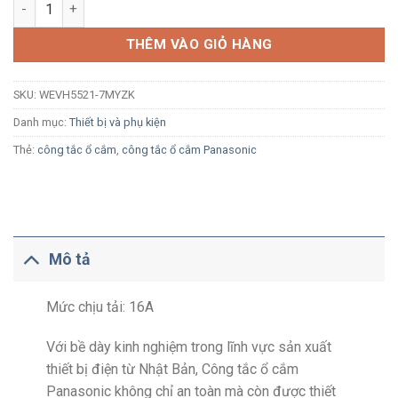
Công tắc 1 chiều Panasonic WEVH5521-7MYZK vàng ánh kim bắt 
THÊM VÀO GIỎ HÀNG
SKU:
WEVH5521-7MYZK
Danh mục:
Thiết bị và phụ kiện
Thẻ:
công tắc ổ cắm
,
công tắc ổ cắm Panasonic
Mô tả
Mức chịu tải: 16A
Với bề dày kinh nghiệm trong lĩnh vực sản xuất
thiết bị điện từ Nhật Bản, Công tắc ổ cắm
Panasonic không chỉ an toàn mà còn được thiết