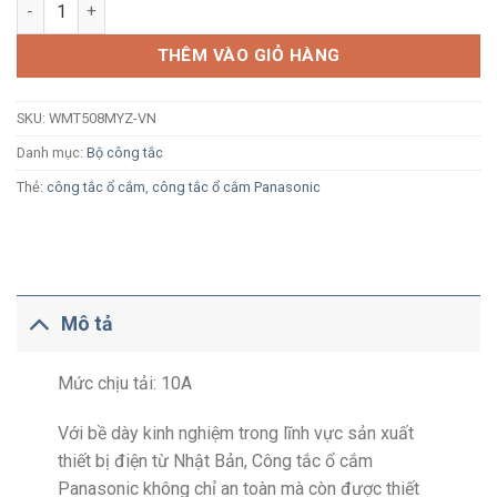
Công tắc bốn 2 chiều Panasonic Minerva WMT508MYZ-VN vàng 
THÊM VÀO GIỎ HÀNG
SKU:
WMT508MYZ-VN
Danh mục:
Bộ công tắc
Thẻ:
công tắc ổ cắm
,
công tắc ổ cắm Panasonic
Mô tả
Mức chịu tải: 10A
Với bề dày kinh nghiệm trong lĩnh vực sản xuất
thiết bị điện từ Nhật Bản, Công tắc ổ cắm
Panasonic không chỉ an toàn mà còn được thiết