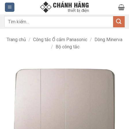
Bỏ
qua
nội
Tìm
dung
kiếm:
Trang chủ
/
Công tắc Ổ cắm Panasonic
/
Dòng Minerva
/
Bộ công tắc