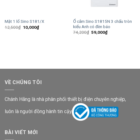
Ổ cắm Sino S1815N 3 chấu tròn
Mặt 1 lổ Sino S181/X
kiểu Anh có đèn báo
Giá
Giá
12,500
₫
10,000
₫
gốc
hiện
Giá
Giá
74,200
₫
59,000
₫
là:
tại
gốc
hiện
12,500₫.
là:
là:
tại
10,000₫.
74,200₫.
là:
59,000₫.
VỀ CHÚNG TÔI
Chánh Hãng là nhà phân phối thiết bị điện chuyên nghiệp,
luôn là người đồng hành tin cậy
BÀI VIẾT MỚI