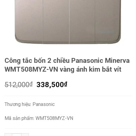
Công tắc bốn 2 chiều Panasonic Minerva
WMT508MYZ-VN vàng ánh kim bắt vít
Giá
Giá
512,000
₫
338,500
₫
gốc
hiện
là:
tại
Thương hiệu: Panasonic
512,000₫.
là:
338,500₫.
Mã sản phẩm: WMT508MYZ-VN