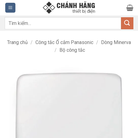
Bỏ
qua
nội
Tìm
dung
kiếm:
Trang chủ
/
Công tắc Ổ cắm Panasonic
/
Dòng Minerva
/
Bộ công tắc