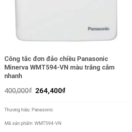
Công tắc đơn đảo chiều Panasonic
Minerva WMT594-VN màu trắng cắm
nhanh
Giá
Giá
400,000
₫
264,400
₫
gốc
hiện
là:
tại
Thương hiệu: Panasonic
400,000₫.
là:
264,400₫.
Mã sản phẩm: WMT594-VN