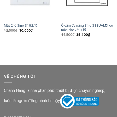
Ổ cắm đa năng Sino S18UAMX có
Mặt 2 lổ Sino S182/X
màn che với 1 lổ
Giá
Giá
12,500
₫
10,000
₫
gốc
hiện
Giá
Giá
44,500
₫
35,400
₫
là:
tại
gốc
hiện
12,500₫.
là:
là:
tại
10,000₫.
44,500₫.
là:
35,400₫.
VỀ CHÚNG TÔI
Chánh Hãng là nhà phân phối thiết bị điện chuyên nghiệp,
luôn là người đồng hành tin cậy