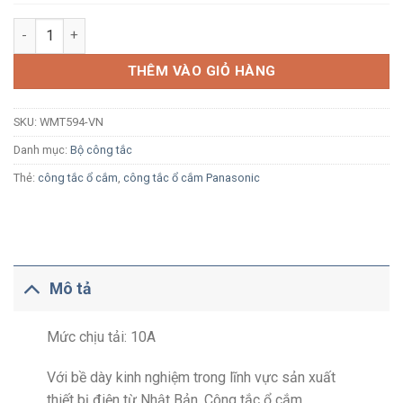
Công tắc đơn đảo chiều Panasonic Minerva WMT594-VN màu t
THÊM VÀO GIỎ HÀNG
SKU:
WMT594-VN
Danh mục:
Bộ công tắc
Thẻ:
công tắc ổ cắm
,
công tắc ổ cắm Panasonic
Mô tả
Mức chịu tải: 10A
Với bề dày kinh nghiệm trong lĩnh vực sản xuất
thiết bị điện từ Nhật Bản, Công tắc ổ cắm