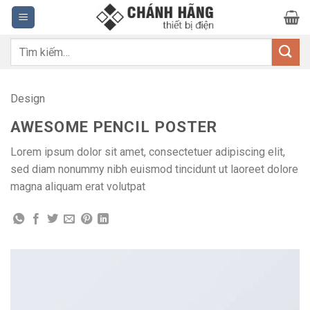
Bỏ
qua
nội
Tìm
dung
kiếm:
Design
AWESOME PENCIL POSTER
Lorem ipsum dolor sit amet, consectetuer adipiscing elit,
sed diam nonummy nibh euismod tincidunt ut laoreet dolore
magna aliquam erat volutpat