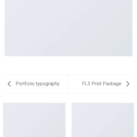
Portfolio typography
FL3 Print Package