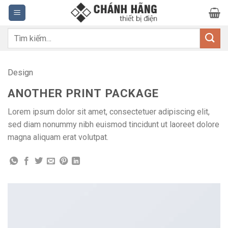
Bỏ
qua
nội
Tìm
dung
kiếm:
Design
ANOTHER PRINT PACKAGE
Lorem ipsum dolor sit amet, consectetuer adipiscing elit,
sed diam nonummy nibh euismod tincidunt ut laoreet dolore
magna aliquam erat volutpat.