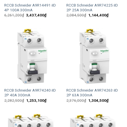
RCCB Schneider A9R14491 iID
RCCB Schneider A9R74225 iID
4P 100A 300mA
2P 25A 300mA
Giá
Giá
Giá
Giá
6,261,200
₫
3,437,400
₫
2,084,500
₫
1,144,400
₫
gốc
hiện
gốc
hiện
là:
tại
là:
tại
6,261,200₫.
là:
2,084,500₫.
là:
3,437,400₫.
1,144,400
RCCB Schneider A9R74240 iID
RCCB Schneider A9R74263 iID
2P 40A 300mA
2P 63A 300mA
Giá
Giá
Giá
Giá
2,282,500
₫
1,253,100
₫
2,376,000
₫
1,304,500
₫
gốc
hiện
gốc
hiện
là:
tại
là:
tại
2,282,500₫.
là:
2,376,000₫.
là:
1,253,100₫.
1,304,500