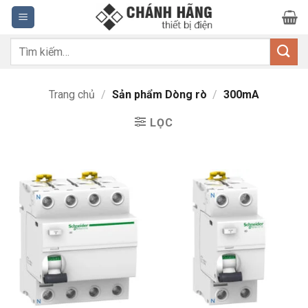
Bỏ
qua
nội
Tìm
dung
kiếm:
Trang chủ
/
Sản phẩm Dòng rò
/
300mA
LỌC