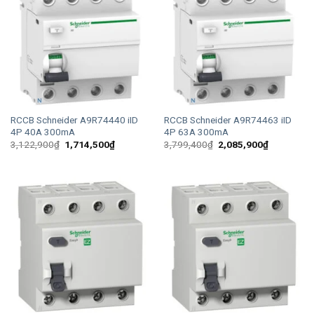
RCCB Schneider A9R74440 iID
RCCB Schneider A9R74463 iID
4P 40A 300mA
4P 63A 300mA
Giá
Giá
Giá
Giá
3,122,900
₫
1,714,500
₫
3,799,400
₫
2,085,900
₫
gốc
hiện
gốc
hiện
là:
tại
là:
tại
3,122,900₫.
là:
3,799,400₫.
là:
1,714,500₫.
2,085,900