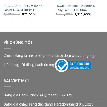
RCCB Schneider EZ9R66440
RCCB Schneider EZ9R66463
Easy9 4P 40A 300mA
Easy9 4P 63A 300mA
Giá
Giá
Giá
Giá
1,623,600
₫
972,600
₫
1,855,700
₫
1,111,600
₫
gốc
hiện
gốc
hiện
là:
tại
là:
tại
1,623,600₫.
là:
1,855,700₫.
là:
972,600₫.
1,111,600
VỀ CHÚNG TÔI
Chánh Hãng là nhà phân phối thiết bị điện chuyên nghiệp,
luôn là người đồng hành tin cậy
BÀI VIẾT MỚI
Bảng giá Cadivi cho đại lý tháng 11/2025
Bảng giá chiếu sáng dân dụng Paragon tháng 01/2025