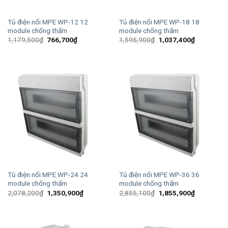
Tủ điện nổi MPE WP-12 12
Tủ điện nổi MPE WP-18 18
module chống thấm
module chống thấm
Giá
Giá
Giá
Giá
1,179,500
₫
766,700
₫
1,595,900
₫
1,037,400
₫
gốc
hiện
gốc
hiện
là:
tại
là:
tại
1,179,500₫.
là:
1,595,900₫.
là:
766,700₫.
1,037,400
Tủ điện nổi MPE WP-24 24
Tủ điện nổi MPE WP-36 36
module chống thấm
module chống thấm
Giá
Giá
Giá
Giá
2,078,200
₫
1,350,900
₫
2,855,100
₫
1,855,900
₫
gốc
hiện
gốc
hiện
là:
tại
là:
tại
2,078,200₫.
là:
2,855,100₫.
là:
1,350,900₫.
1,855,900