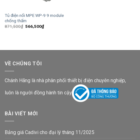
Tủ điện nổi MPE WP-9 9 module
chống thấm
Giá
Giá
871,500
₫
566,500
₫
gốc
hiện
là:
tại
871,500₫.
là:
566,500₫.
VỀ CHÚNG TÔI
Chánh Hãng là nhà phân phối thiết bị điện chuyên nghiệp,
luôn là người đồng hành tin cậy
BÀI VIẾT MỚI
Bảng giá Cadivi cho đại lý tháng 11/2025