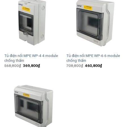
Tủ điện nổi MPE WP-4 4 module
Tủ điện nổi MPE WP-6 6 module
chống thấm
chống thấm
Giá
Giá
Giá
Giá
568,800
₫
369,800
₫
708,800
₫
460,800
₫
gốc
hiện
gốc
hiện
là:
tại
là:
tại
568,800₫.
là:
708,800₫.
là:
369,800₫.
460,800₫.