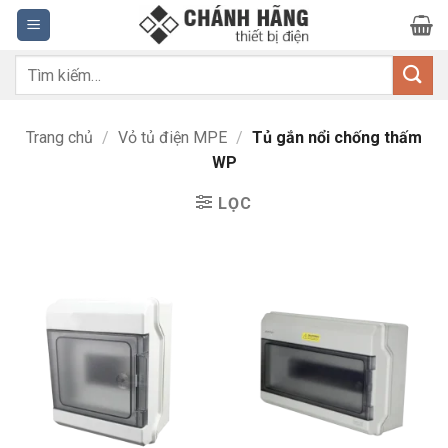
Bỏ
qua
nội
Tìm
dung
kiếm:
Trang chủ
/
Vỏ tủ điện MPE
/
Tủ gắn nổi chống thấm
WP
LỌC