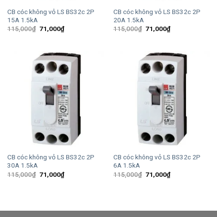
CB cóc không vỏ LS BS32c 2P
CB cóc không vỏ LS BS32c 2P
15A 1.5kA
20A 1.5kA
Giá
Giá
Giá
Giá
115,000
₫
71,000
₫
115,000
₫
71,000
₫
gốc
hiện
gốc
hiện
là:
tại
là:
tại
115,000₫.
là:
115,000₫.
là:
71,000₫.
71,000₫.
CB cóc không vỏ LS BS32c 2P
CB cóc không vỏ LS BS32c 2P
30A 1.5kA
6A 1.5kA
Giá
Giá
Giá
Giá
115,000
₫
71,000
₫
115,000
₫
71,000
₫
gốc
hiện
gốc
hiện
là:
tại
là:
tại
115,000₫.
là:
115,000₫.
là:
71,000₫.
71,000₫.