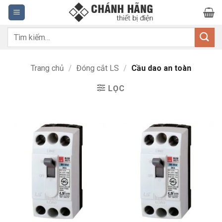
Bỏ
qua
nội
Tìm
dung
kiếm:
Trang chủ
/
Đóng cắt LS
/
Cầu dao an toàn
LỌC