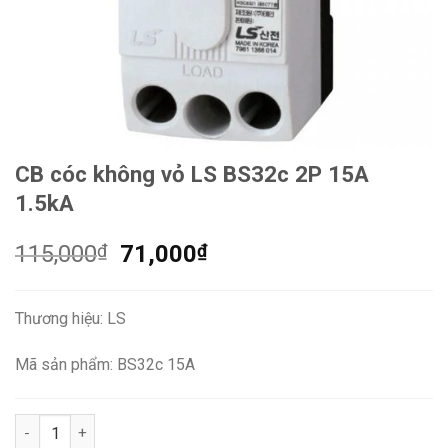
CB cóc không vỏ LS BS32c 2P 15A
1.5kA
Giá
Giá
115,000
₫
71,000
₫
gốc
hiện
là:
tại
Thương hiệu: LS
115,000₫.
là:
71,000₫.
Mã sản phẩm: BS32c 15A
CB cóc không vỏ LS BS32c 2P 15A 1.5kA số lượng