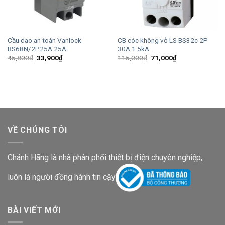
Cầu dao an toàn Vanlock
CB cóc không vỏ LS BS32c 2P
BS68N/2P25A 25A
30A 1.5kA
Giá
Giá
Giá
Giá
45,800
₫
33,900
₫
115,000
₫
71,000
₫
gốc
hiện
gốc
hiện
là:
tại
là:
tại
45,800₫.
là:
115,000₫.
là:
33,900₫.
71,000₫.
VỀ CHÚNG TÔI
Chánh Hãng là nhà phân phối thiết bị điện chuyên nghiệp,
luôn là người đồng hành tin cậy
BÀI VIẾT MỚI