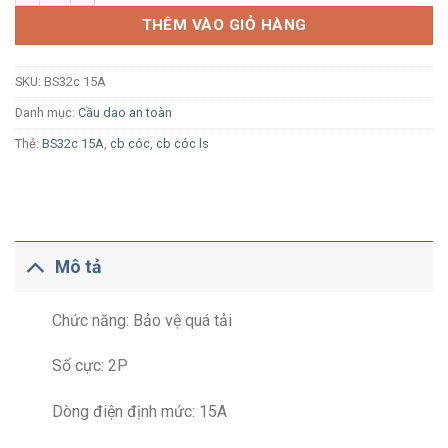
THÊM VÀO GIỎ HÀNG
SKU:
BS32c 15A
Danh mục:
Cầu dao an toàn
Thẻ:
BS32c 15A
,
cb cóc
,
cb cóc ls
Mô tả
Chức năng: Bảo vệ quá tải
Số cực: 2P
Dòng điện định mức: 15A