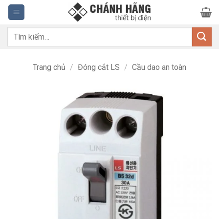
Bỏ
qua
nội
Tìm
dung
kiếm:
Trang chủ
/
Đóng cắt LS
/
Cầu dao an toàn