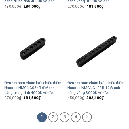
sáng trung tính 4000K vỏ đen
sáng vàng 3000K vỏ đen
Giá
Giá
Giá
Giá
430,000
₫
289,000
₫
270,000
₫
181,500
₫
gốc
hiện
gốc
hiện
là:
tại
là:
tại
430,000₫.
là:
270,000₫.
là:
289,000₫.
181,500₫.
Đèn ray nam châm lưới chiếu điểm
Đèn ray nam châm lưới chiếu điểm
Nanoco NMGNG064B 6W ánh
Nanoco NMGNG123B 12W ánh
sáng trung tính 4000K vỏ đen
sáng vàng 3000K vỏ đen
Giá
Giá
Giá
Giá
270,000
₫
181,500
₫
450,000
₫
302,400
₫
gốc
hiện
gốc
hiện
là:
tại
là:
tại
270,000₫.
là:
450,000₫.
là:
181,500₫.
302,400₫.
1
2
3
4