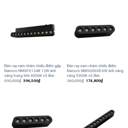
390,000₫.
là:
590,000₫.
là:
262,100₫.
396,500₫.
Đèn ray nam châm chiếu điểm gập
Đèn ray nam châm chiếu điểm
Nanoco NMGFG124B 12W ánh
Nanoco NMGG063B 6W ánh sáng
sáng trung tính 4000K vỏ đen
vàng 3000K vỏ đen
Giá
Giá
Giá
Giá
590,000
₫
396,500
₫
260,000
₫
174,800
₫
gốc
hiện
gốc
hiện
là:
tại
là:
tại
590,000₫.
là:
260,000₫.
là:
396,500₫.
174,800₫.