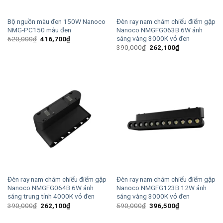
Bộ nguồn màu đen 150W Nanoco
Đèn ray nam châm chiếu điểm gập
NMG-PC150 màu đen
Nanoco NMGFG063B 6W ánh
sáng vàng 3000K vỏ đen
Giá
Giá
620,000
₫
416,700
₫
gốc
hiện
Giá
Giá
390,000
₫
262,100
₫
là:
tại
gốc
hiện
620,000₫.
là:
là:
tại
416,700₫.
390,000₫.
là:
262,100₫.
Đèn ray nam châm chiếu điểm gập
Đèn ray nam châm chiếu điểm gập
Nanoco NMGFG064B 6W ánh
Nanoco NMGFG123B 12W ánh
sáng trung tính 4000K vỏ đen
sáng vàng 3000K vỏ đen
Giá
Giá
Giá
Giá
390,000
₫
262,100
₫
590,000
₫
396,500
₫
gốc
hiện
gốc
hiện
là:
tại
là:
tại