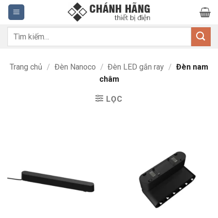
Bỏ
qua
nội
Tìm
dung
kiếm:
Trang chủ
/
Đèn Nanoco
/
Đèn LED gắn ray
/
Đèn nam
châm
LỌC