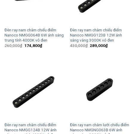
Đèn ray nam châm chiếu điểm
Đèn ray nam châm chiếu điểm
Nanoco NMGG064B 6W ánh sáng
Nanoco NMGG123B 12W ánh
trung tính 4000K vỏ đen
sáng vàng 3000K vỏ đen
Giá
Giá
Giá
Giá
260,000
₫
174,800
₫
430,000
₫
289,000
₫
gốc
hiện
gốc
hiện
là:
tại
là:
tại
260,000₫.
là:
430,000₫.
là:
174,800₫.
289,000₫.
Đèn ray nam châm chiếu điểm
Đèn ray nam châm lưới chiếu điểm
Nanoco NMGG124B 12W ánh
Nanoco NMGNG063B 6W ánh