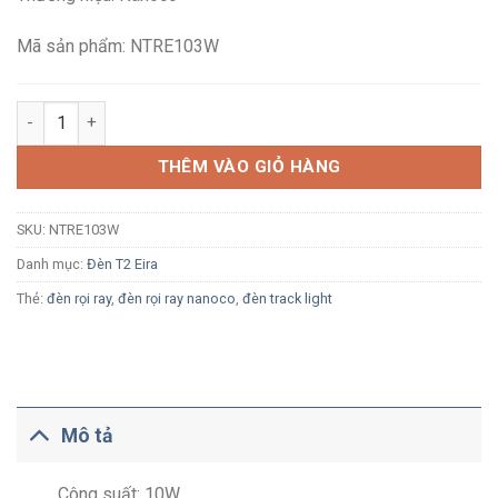
350,000₫.
là:
235,200₫.
Mã sản phẩm: NTRE103W
Đèn LED rọi ray Nanoco Eira NTRE103W 10W ánh sáng trắng 50
THÊM VÀO GIỎ HÀNG
SKU:
NTRE103W
Danh mục:
Đèn T2 Eira
Thẻ:
đèn rọi ray
,
đèn rọi ray nanoco
,
đèn track light
Mô tả
Công suất: 10W