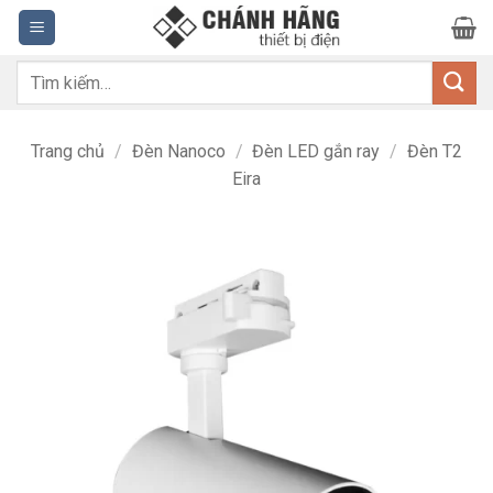
Bỏ
qua
nội
Tìm
dung
kiếm:
Trang chủ
/
Đèn Nanoco
/
Đèn LED gắn ray
/
Đèn T2
Eira