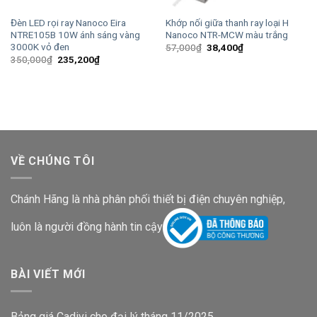
Đèn LED rọi ray Nanoco Eira
Khớp nối giữa thanh ray loại H
NTRE105B 10W ánh sáng vàng
Nanoco NTR-MCW màu trắng
3000K vỏ đen
Giá
Giá
57,000
₫
38,400
₫
gốc
hiện
Giá
Giá
350,000
₫
235,200
₫
là:
tại
gốc
hiện
57,000₫.
là:
là:
tại
38,400₫.
350,000₫.
là:
235,200₫.
VỀ CHÚNG TÔI
Chánh Hãng là nhà phân phối thiết bị điện chuyên nghiệp,
luôn là người đồng hành tin cậy
BÀI VIẾT MỚI
Bảng giá Cadivi cho đại lý tháng 11/2025