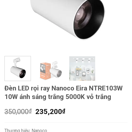
Đèn LED rọi ray Nanoco Eira NTRE103W
10W ánh sáng trắng 5000K vỏ trắng
Giá
Giá
350,000
₫
235,200
₫
gốc
hiện
là:
tại
Thương hiệu: Nanoco