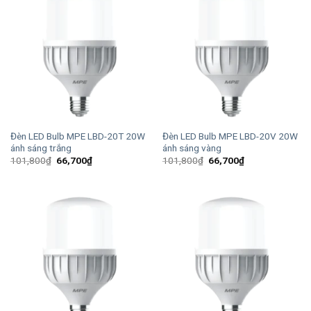
Đèn LED Bulb MPE LBD-20T 20W
Đèn LED Bulb MPE LBD-20V 20W
ánh sáng trắng
ánh sáng vàng
Giá
Giá
Giá
Giá
101,800
₫
66,700
₫
101,800
₫
66,700
₫
gốc
hiện
gốc
hiện
là:
tại
là:
tại
101,800₫.
là:
101,800₫.
là:
66,700₫.
66,700₫.