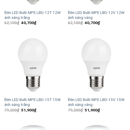
Đèn LED Bulb MPE LBD-12T 12W
Đèn LED Bulb MPE LBD-12V 12W
ánh sáng trắng
ánh sáng vàng
Giá
Giá
Giá
Giá
62,100
₫
40,700
₫
62,100
₫
40,700
₫
gốc
hiện
gốc
hiện
là:
tại
là:
tại
62,100₫.
là:
62,100₫.
là:
40,700₫.
40,700₫.
Đèn LED Bulb MPE LBD-15T 15W
Đèn LED Bulb MPE LBD-15V 15W
ánh sáng trắng
ánh sáng vàng
Giá
Giá
Giá
Giá
79,200
₫
51,900
₫
79,200
₫
51,900
₫
gốc
hiện
gốc
hiện
là:
tại
là:
tại
79,200₫.
là:
79,200₫.
là:
51,900₫.
51,900₫.