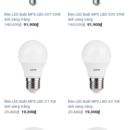
Đèn LED Bulb MPE LBD-30T 30W
Đèn LED Bulb MPE LBD-30V 30W
ánh sáng trắng
ánh sáng vàng
Giá
Giá
Giá
Giá
140,300
₫
91,900
₫
140,300
₫
91,900
₫
gốc
hiện
gốc
hiện
là:
tại
là:
tại
140,300₫.
là:
140,300₫.
là:
91,900₫.
91,900₫.
Đèn LED Bulb MPE LBD-3T 3W
Đèn LED Bulb MPE LBD-3V 3W
ánh sáng trắng
ánh sáng vàng
Giá
Giá
Giá
Giá
29,400
₫
19,300
₫
29,400
₫
19,300
₫
gốc
hiện
gốc
hiện
là:
tại
là:
tại
29,400₫.
là:
29,400₫.
là:
19,300₫.
19,300₫.