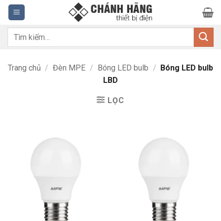
Bỏ
qua
nội
Tìm
dung
kiếm:
Trang chủ
/
Đèn MPE
/
Bóng LED bulb
/
Bóng LED bulb
LBD
LỌC