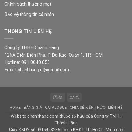
Chính sách thương mại
Bảo vệ thông tin
cá nhân
THÔNG TIN LIÊN HỆ
Công ty THHH Chánh Hãng
126A Điện Biên Phủ, P. Đa Kao, Quận 1, TP. HCM
Hotline: 091 8840 853
Email: chanhhang.ct@gmail.com
Cash
Bank
On
Transfer
HOME
BẢNG GIÁ
CATALOGUE
CHIA SẺ KIẾN THỨC
LIÊN HỆ
Delivery
Website chanhhang.com thuộc sở hữu của Công ty TNHH
Chánh Hãng
Giấy ĐKDN số 0316498286 do sở KHĐT TP. Hồ Chí Minh cấp