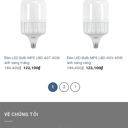
Đèn LED Bulb MPE LBD-40T 40W
Đèn LED Bulb MPE LBD-40V 40W
ánh sáng trắng
ánh sáng vàng
Giá
Giá
Giá
Giá
186,400
₫
122,100
₫
186,400
₫
122,100
₫
gốc
hiện
gốc
hiện
là:
tại
là:
tại
186,400₫.
là:
186,400₫.
là:
122,100₫.
122,100₫.
1
2
VỀ CHÚNG TÔI