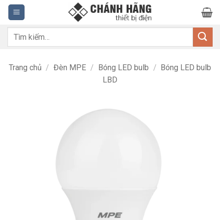
Bỏ
qua
nội
Tìm
dung
kiếm:
Trang chủ
/
Đèn MPE
/
Bóng LED bulb
/
Bóng LED bulb
LBD