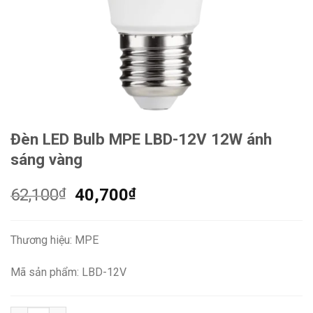
Đèn LED Bulb MPE LBD-12V 12W ánh
sáng vàng
Giá
Giá
62,100
₫
40,700
₫
gốc
hiện
là:
tại
Thương hiệu: MPE
62,100₫.
là:
40,700₫.
Mã sản phẩm: LBD-12V