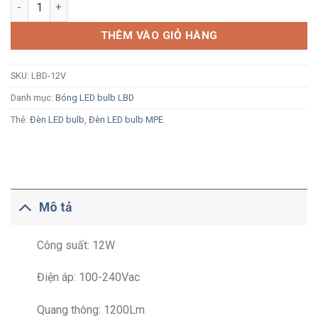
Đèn LED Bulb MPE LBD-12V 12W ánh sáng vàng số lượng
THÊM VÀO GIỎ HÀNG
SKU:
LBD-12V
Danh mục:
Bóng LED bulb LBD
Thẻ:
Đèn LED bulb
,
Đèn LED bulb MPE
Mô tả
Công suất: 12W
Điện áp: 100-240Vac
Quang thông: 1200Lm