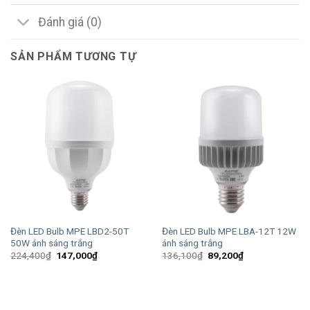
Đánh giá (0)
SẢN PHẨM TƯƠNG TỰ
Đèn LED Bulb MPE LBD2-50T
Đèn LED Bulb MPE LBA-12T 12W
50W ánh sáng trắng
ánh sáng trắng
Giá
Giá
Giá
Giá
224,400
₫
147,000
₫
136,100
₫
89,200
₫
gốc
hiện
gốc
hiện
là:
tại
là:
tại
224,400₫.
là:
136,100₫.
là:
147,000₫.
89,200₫.