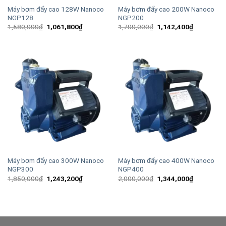
Máy bơm đẩy cao 128W Nanoco
Máy bơm đẩy cao 200W Nanoco
NGP128
NGP200
Giá
Giá
Giá
Giá
1,580,000
₫
1,061,800
₫
1,700,000
₫
1,142,400
₫
gốc
hiện
gốc
hiện
là:
tại
là:
tại
1,580,000₫.
là:
1,700,000₫.
là:
1,061,800₫.
1,142,400
Máy bơm đẩy cao 300W Nanoco
Máy bơm đẩy cao 400W Nanoco
NGP300
NGP400
Giá
Giá
Giá
Giá
1,850,000
₫
1,243,200
₫
2,000,000
₫
1,344,000
₫
gốc
hiện
gốc
hiện
là:
tại
là:
tại
1,850,000₫.
là:
2,000,000₫.
là:
1,243,200₫.
1,344,000