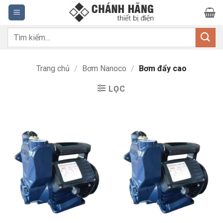
Bỏ
qua
nội
Tìm
dung
kiếm:
Trang chủ
/
Bơm Nanoco
/
Bơm đẩy cao
LỌC