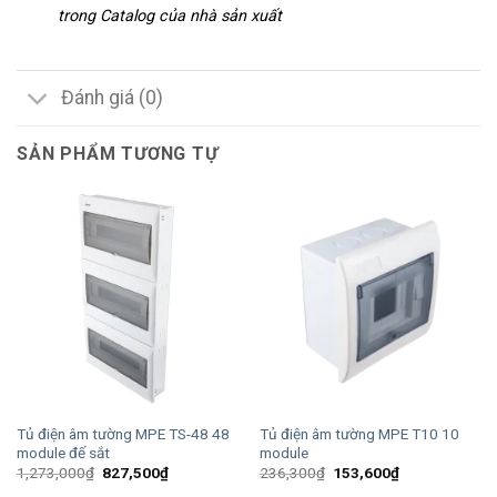
trong Catalog của nhà sản xuất
Đánh giá (0)
SẢN PHẨM TƯƠNG TỰ
Tủ điện âm tường MPE TS-48 48
Tủ điện âm tường MPE T10 10
module đế sắt
module
Giá
Giá
Giá
Giá
1,273,000
₫
827,500
₫
236,300
₫
153,600
₫
gốc
hiện
gốc
hiện