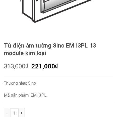
Tủ điện âm tường Sino EM13PL 13
module kim loại
Giá
Giá
313,000
₫
221,000
₫
gốc
hiện
là:
tại
Thương hiệu: Sino
313,000₫.
là:
221,000₫.
Mã sản phẩm: EM13PL
Tủ điện âm tường Sino EM13PL 13 module kim loại số lượng