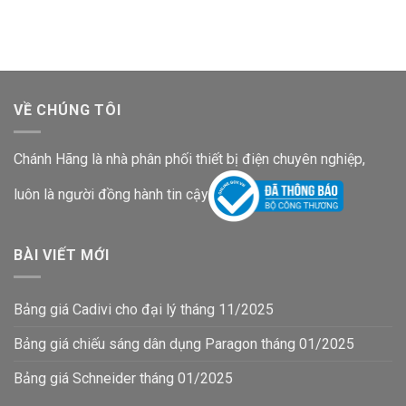
là:
tại
là:
tại
1,273,000₫.
là:
236,300₫.
là:
827,500₫.
153,600₫.
VỀ CHÚNG TÔI
Chánh Hãng là nhà phân phối thiết bị điện chuyên nghiệp,
luôn là người đồng hành tin cậy
BÀI VIẾT MỚI
Bảng giá Cadivi cho đại lý tháng 11/2025
Bảng giá chiếu sáng dân dụng Paragon tháng 01/2025
Bảng giá Schneider tháng 01/2025