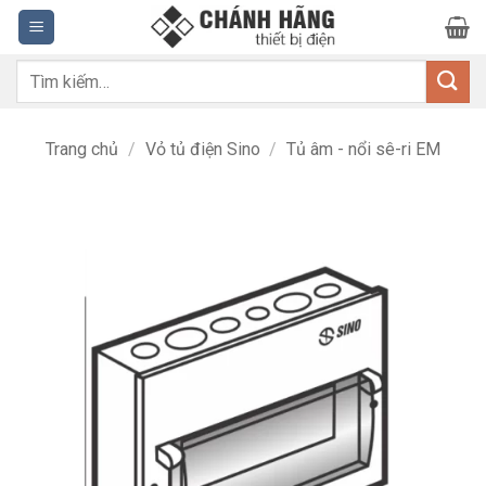
Bỏ
qua
nội
Tìm
dung
kiếm:
Trang chủ
/
Vỏ tủ điện Sino
/
Tủ âm - nổi sê-ri EM