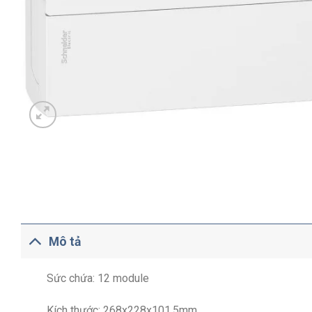
Mô tả
Sức chứa: 12 module
Kích thước: 268x228x101.5mm