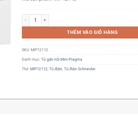
Tủ điện nổi Schneider Resi9 MP MIP12112 12 module 
THÊM VÀO GIỎ HÀNG
SKU:
MIP12112
Danh mục:
Tủ gắn nổi Mini Pragma
Thẻ:
MIP12112
,
Tủ điện
,
Tủ điện Schneider