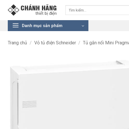
Bỏ
Tìm
qua
kiếm:
nội
dung
Danh mục sản phẩm
Trang chủ
/
Vỏ tủ điện Schneider
/
Tủ gắn nổi Mini Pragm