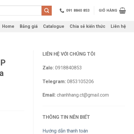
091 8840 853
GIỎ HÀNG
Home
Bảng giá
Catalogue
Chia sẻ kiến thức
Liên hệ
LIÊN HỆ VỚI CHÚNG TÔI
MP
Zalo:
0918840853
a
Telegram:
0853105206
Email:
chanhhang.ct@gmail.com
THÔNG TIN NÊN BIẾT
Hướng dẫn thanh toán