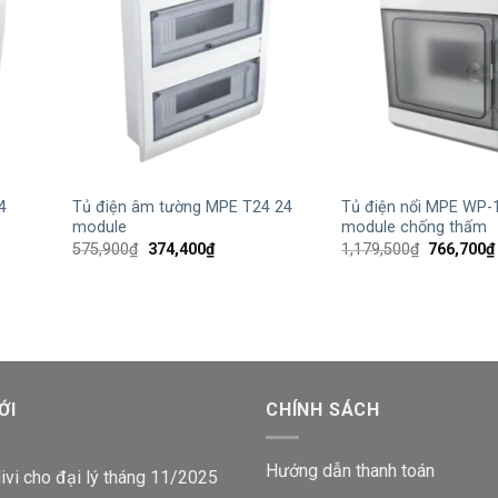
+
+
4
Tủ điện âm tường MPE T24 24
Tủ điện nổi MPE WP-
module
module chống thấm
Giá
Giá
Giá
575,900
₫
374,400
₫
1,179,500
₫
766,700
₫
gốc
hiện
gốc
là:
tại
là:
575,900₫.
là:
1,179,500
374,400₫.
ỚI
CHÍNH SÁCH
Hướng dẫn thanh toán
ivi cho đại lý tháng 11/2025