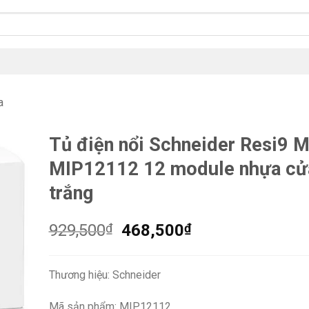
a
Tủ điện nổi Schneider Resi9 
MIP12112 12 module nhựa cử
trắng
Giá
Giá
929,500
₫
468,500
₫
gốc
hiện
là:
tại
Thương hiệu: Schneider
929,500₫.
là:
468,500₫.
Mã sản phẩm: MIP12112