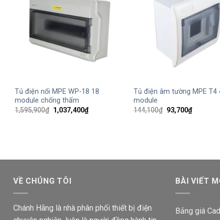
+
+
Tủ điện nổi MPE WP-18 18
Tủ điện âm tường MPE T4 
module chống thấm
module
Giá
Giá
Giá
Giá
1,595,900
₫
1,037,400
₫
144,100
₫
93,700
₫
gốc
hiện
gốc
hiện
là:
tại
là:
tại
1,595,900₫.
là:
144,100₫.
là:
1,037,400₫.
93,700₫.
VỀ CHÚNG TÔI
BÀI VIẾT M
Chánh Hãng là nhà phân phối thiết bị điện
Bảng giá Cad