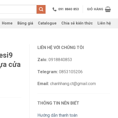
091 8840 853
GIỎ HÀNG
Home
Bảng giá
Catalogue
Chia sẻ kiến thức
Liên hệ
LIÊN HỆ VỚI CHÚNG TÔI
esi9
Zalo:
0918840853
ựa cửa
Telegram:
0853105206
Email:
chanhhang.ct@gmail.com
THÔNG TIN NÊN BIẾT
Hướng dẫn thanh toán