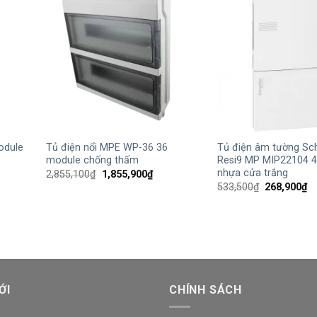
+
+
odule
Tủ điện nổi MPE WP-36 36
Tủ điện âm tường Sc
module chống thấm
Resi9 MP MIP22104 
nhựa cửa trắng
Giá
Giá
2,855,100
₫
1,855,900
₫
gốc
hiện
Giá
Gi
533,500
₫
268,900
₫
là:
tại
gốc
hi
2,855,100₫.
là:
là:
tạ
₫.
1,855,900₫.
533,500₫.
là:
26
ỚI
CHÍNH SÁCH