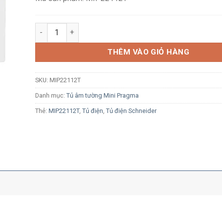
Tủ điện âm tường Schneider Resi9 MP MIP22112T 12 
THÊM VÀO GIỎ HÀNG
SKU:
MIP22112T
Danh mục:
Tủ âm tường Mini Pragma
Thẻ:
MIP22112T
,
Tủ điện
,
Tủ điện Schneider