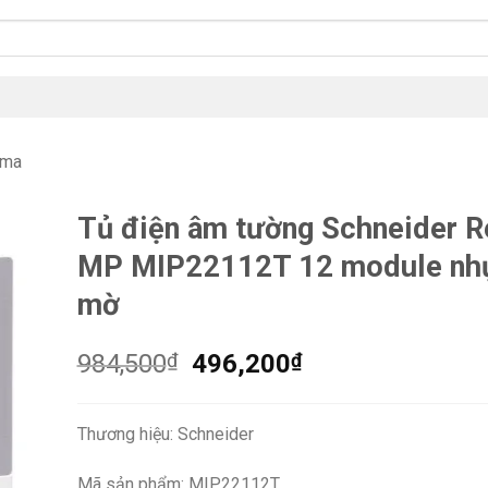
gma
Tủ điện âm tường Schneider R
MP MIP22112T 12 module nh
mờ
Giá
Giá
984,500
₫
496,200
₫
gốc
hiện
là:
tại
Thương hiệu: Schneider
984,500₫.
là:
496,200₫.
Mã sản phẩm: MIP22112T