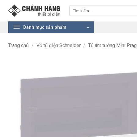
Bỏ
Tìm
qua
kiếm:
nội
dung
Danh mục sản phẩm
Trang chủ
/
Vỏ tủ điện Schneider
/
Tủ âm tường Mini Pra