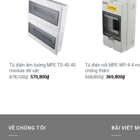
+
+
Tủ điện âm tường MPE TS-40 40
Tủ điện nổi MPE WP-4 4 m
module đế sắt
chống thấm
Giá
Giá
Giá
Giá
878,100
₫
570,800
₫
568,800
₫
369,800
₫
gốc
hiện
gốc
hiện
là:
tại
là:
tại
878,100₫.
là:
568,800₫.
là:
570,800₫.
369,800
VỀ CHÚNG TÔI
BÀI VIẾT M