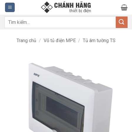
Bỏ
qua
nội
Tìm
dung
kiếm:
Trang chủ
/
Vỏ tủ điện MPE
/
Tủ âm tường TS