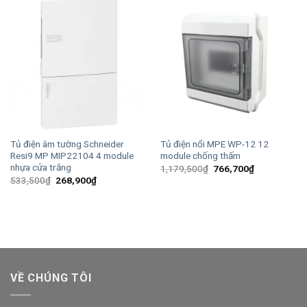
Tủ điện âm tường Schneider
Tủ điện nổi MPE WP-12 12
Resi9 MP MIP22104 4 module
module chống thấm
nhựa cửa trắng
Giá
Giá
1,179,500
₫
766,700
₫
gốc
hiện
Giá
Giá
533,500
₫
268,900
₫
là:
tại
gốc
hiện
1,179,500₫.
là:
là:
tại
766,700₫.
533,500₫.
là:
268,900₫.
VỀ CHÚNG TÔI