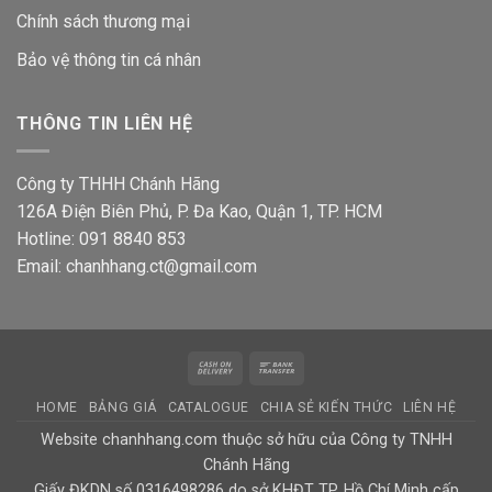
Chính sách thương mại
Bảo vệ thông tin
cá nhân
THÔNG TIN LIÊN HỆ
Công ty THHH Chánh Hãng
126A Điện Biên Phủ, P. Đa Kao, Quận 1, TP. HCM
Hotline: 091 8840 853
Email: chanhhang.ct@gmail.com
Cash
Bank
On
Transfer
HOME
BẢNG GIÁ
CATALOGUE
CHIA SẺ KIẾN THỨC
LIÊN HỆ
Delivery
Website chanhhang.com thuộc sở hữu của Công ty TNHH
Chánh Hãng
Giấy ĐKDN số 0316498286 do sở KHĐT TP. Hồ Chí Minh cấp