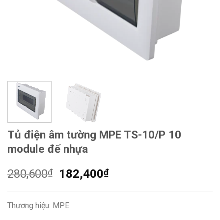
Tủ điện âm tường MPE TS-10/P 10
module đế nhựa
Giá
Giá
280,600
₫
182,400
₫
gốc
hiện
là:
tại
Thương hiệu: MPE
280,600₫.
là: