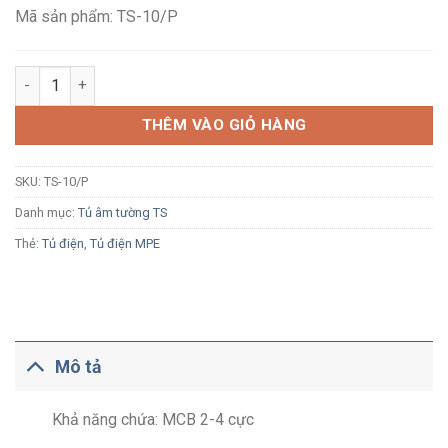
182,400₫.
Mã sản phẩm: TS-10/P
Tủ điện âm tường MPE TS-10/P 10 module đế nhựa số lượng
THÊM VÀO GIỎ HÀNG
SKU:
TS-10/P
Danh mục:
Tủ âm tường TS
Thẻ:
Tủ điện
,
Tủ điện MPE
Mô tả
Khả năng chứa: MCB 2-4 cực