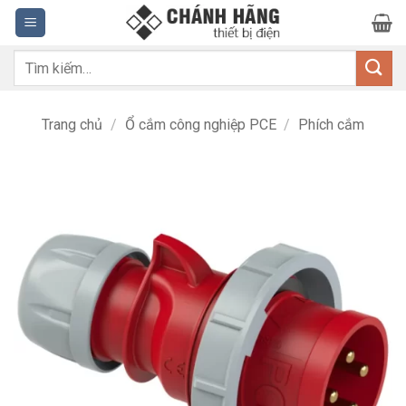
Bỏ
qua
nội
Tìm
dung
kiếm:
Trang chủ
/
Ổ cắm công nghiệp PCE
/
Phích cắm