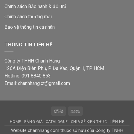
Chính sách Bảo hành & đổi trả
Chính sách thương mại
Bảo vệ thông tin
cá nhân
THÔNG TIN LIÊN HỆ
Công ty THHH Chánh Hãng
126A Điện Biên Phủ, P. Đa Kao, Quận 1, TP. HCM
Hotline: 091 8840 853
Email: chanhhang.ct@gmail.com
Cash
Bank
On
Transfer
HOME
BẢNG GIÁ
CATALOGUE
CHIA SẺ KIẾN THỨC
LIÊN HỆ
Delivery
Website chanhhang.com thuộc sở hữu của Công ty TNHH