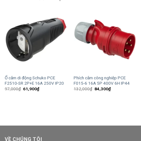
Ổ cắm di động Schuko PCE
Phích cắm công nghiệp PCE
F2510-SR 2P+E 16A 250V IP20
F015-6 16A 5P 400V 6H IP44
Giá
Giá
Giá
Giá
97,000
₫
61,900
₫
132,000
₫
84,300
₫
gốc
hiện
gốc
hiện
là:
tại
là:
tại
97,000₫.
là:
132,000₫.
là:
61,900₫.
84,300₫.
VỀ CHÚNG TÔI