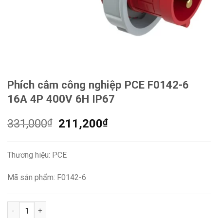
Phích cắm công nghiệp PCE F0142-6
16A 4P 400V 6H IP67
Giá
Giá
331,000
₫
211,200
₫
gốc
hiện
là:
tại
Thương hiệu: PCE
331,000₫.
là:
211,200₫.
Mã sản phẩm: F0142-6
Phích cắm công nghiệp PCE F0142-6 16A 4P 400V 6H IP67 số l