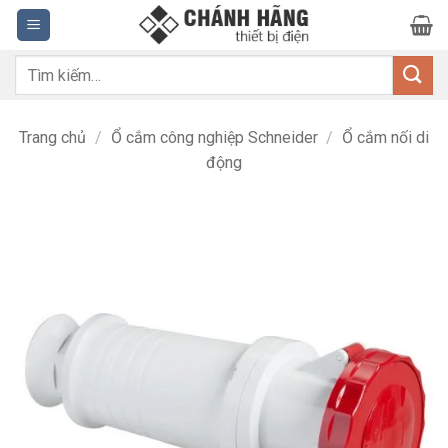
Bỏ
qua
nội
Tìm
dung
kiếm:
Trang chủ
/
Ổ cắm công nghiệp Schneider
/
Ổ cắm nối di
động