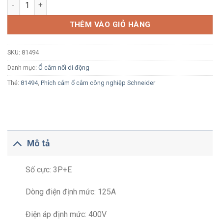
Ổ cắm di động công nghiệp Schneider 81494 3P+E 125A 400V I
THÊM VÀO GIỎ HÀNG
SKU:
81494
Danh mục:
Ổ cắm nối di động
Thẻ:
81494
,
Phích cắm ổ cắm công nghiệp Schneider
Mô tả
Số cực: 3P+E
Dòng điện định mức: 125A
Điện áp định mức: 400V