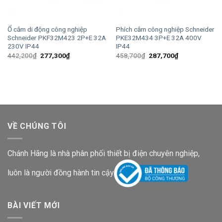
Ổ cắm di động công nghiệp
Phích cắm công nghiệp Schneider
Schneider PKF32M423 2P+E 32A
PKE32M434 3P+E 32A 400V
230V IP44
IP44
Giá
Giá
Giá
Giá
442,200
₫
277,300
₫
458,700
₫
287,700
₫
gốc
hiện
gốc
hiện
là:
tại
là:
tại
442,200₫.
là:
458,700₫.
là:
277,300₫.
287,700₫.
VỀ CHÚNG TÔI
Chánh Hãng là nhà phân phối thiết bị điện chuyên nghiệp,
luôn là người đồng hành tin cậy
BÀI VIẾT MỚI