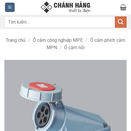
Bỏ
qua
nội
Tìm
dung
kiếm:
Trang chủ
/
Ổ cắm công nghiệp MPE
/
Ổ cắm phích cắm
MPN
/
Ổ cắm nổi