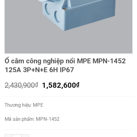
Ổ cắm công nghiệp nổi MPE MPN-1452
125A 3P+N+E 6H IP67
Giá
Giá
2,430,900
₫
1,582,600
₫
gốc
hiện
là:
tại
Thương hiệu: MPE
2,430,900₫.
là:
1,582,600₫.
Mã sản phẩm: MPN-1452