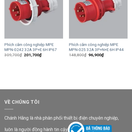
Phích cắm công nghiệp MPE
Phích cắm công nghiệp MPE
MPN-0242 32A 3P+E 6H IP67
MPN-025 32A 3P+N+E 6H IP44
Giá
Giá
Giá
Giá
309,700
₫
201,700
₫
148,800
₫
96,900
₫
gốc
hiện
gốc
hiện
là:
tại
là:
tại
309,700₫.
là:
148,800₫.
là:
201,700₫.
96,900₫.
VỀ CHÚNG TÔI
Chánh Hãng là nhà phân phối thiết bị điện chuyên nghiệp,
luôn là người đồng hành tin cậy