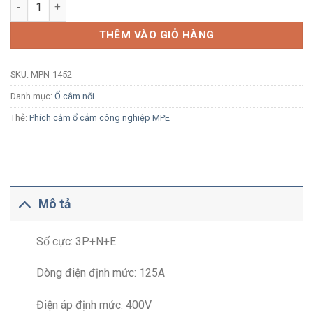
Ổ cắm công nghiệp nổi MPE MPN-1452 125A 3P+N+E 6H IP67 s
THÊM VÀO GIỎ HÀNG
SKU:
MPN-1452
Danh mục:
Ổ cắm nổi
Thẻ:
Phích cắm ổ cắm công nghiệp MPE
Mô tả
Số cực: 3P+N+E
Dòng điện định mức: 125A
Điện áp định mức: 400V