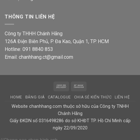
THÔNG TIN LIÊN HỆ
Công ty THHH Chánh Hãng
126A Điện Biên Phủ, P. Đa Kao, Quận 1, TP. HCM
Hotline: 091 8840 853
Email: chanhhang.ct@gmail.com
Cash
Bank
On
Transfer
HOME
BẢNG GIÁ
CATALOGUE
CHIA SẺ KIẾN THỨC
LIÊN HỆ
Delivery
Website chanhhang.com thuộc sở hữu của Công ty TNHH
Chánh Hãng
Giấy ĐKDN số 0316498286 do sở KHĐT TP. Hồ Chí Minh cấp
ngày 22/09/2020