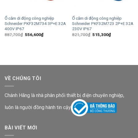
Ổ cắm di động công nghiệp
Ổ cắm di động công nghiệp
Schneider PKF32M734 3P+E 32A
Schneider PKF32M723 2P+E 32A
400V IP67
230V IP67
Giá
Giá
Giá
Giá
887,700
₫
556,600
₫
821,700
₫
515,300
₫
gốc
hiện
gốc
hiện
là:
tại
là:
tại
887,700₫.
là:
821,700₫.
là:
556,600₫.
515,300₫.
VỀ CHÚNG TÔI
Chánh Hãng là nhà phân phối thiết bị điện chuyên nghiệp,
luôn là người đồng hành tin cậy
BÀI VIẾT MỚI