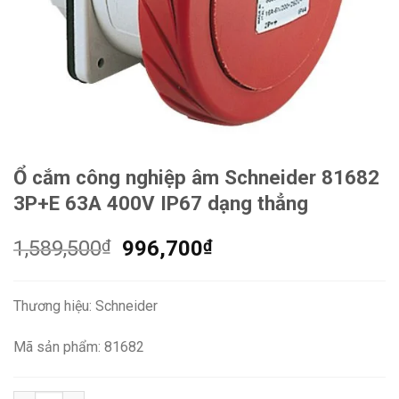
Ổ cắm công nghiệp âm Schneider 81682
3P+E 63A 400V IP67 dạng thẳng
Giá
Giá
1,589,500
₫
996,700
₫
gốc
hiện
là:
tại
Thương hiệu: Schneider
1,589,500₫.
là:
996,700₫.
Mã sản phẩm: 81682