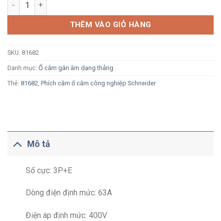
Ổ cắm công nghiệp âm Schneider 81682 3P+E 63A 400V IP67 d
THÊM VÀO GIỎ HÀNG
SKU:
81682
Danh mục:
Ổ cắm gắn âm dạng thẳng
Thẻ:
81682
,
Phích cắm ổ cắm công nghiệp Schneider
Mô tả
Số cực: 3P+E
Dòng điện định mức: 63A
Điện áp định mức: 400V