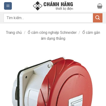
Bỏ
qua
nội
Tìm
dung
kiếm:
Trang chủ
/
Ổ cắm công nghiệp Schneider
/
Ổ cắm gắn
âm dạng thẳng