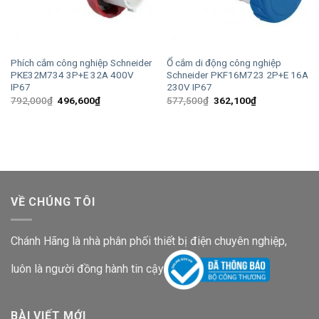
Phích cắm công nghiệp Schneider
Ổ cắm di động công nghiệp
PKE32M734 3P+E 32A 400V
Schneider PKF16M723 2P+E 16A
IP67
230V IP67
Giá
Giá
Giá
Giá
792,000
₫
496,600
₫
577,500
₫
362,100
₫
gốc
hiện
gốc
hiện
là:
tại
là:
tại
792,000₫.
là:
577,500₫.
là:
496,600₫.
362,100₫.
VỀ CHÚNG TÔI
Chánh Hãng là nhà phân phối thiết bị điện chuyên nghiệp,
luôn là người đồng hành tin cậy
BÀI VIẾT MỚI