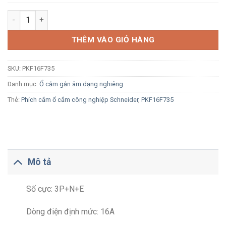
Ổ cắm công nghiệp âm Schneider PKF16F735 4P+E 16A 400V I
THÊM VÀO GIỎ HÀNG
SKU:
PKF16F735
Danh mục:
Ổ cắm gắn âm dạng nghiêng
Thẻ:
Phích cắm ổ cắm công nghiệp Schneider
,
PKF16F735
Mô tả
Số cực: 3P+N+E
Dòng điện định mức: 16A