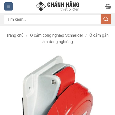
Bỏ
qua
nội
Tìm
dung
kiếm:
Trang chủ
/
Ổ cắm công nghiệp Schneider
/
Ổ cắm gắn
âm dạng nghiêng