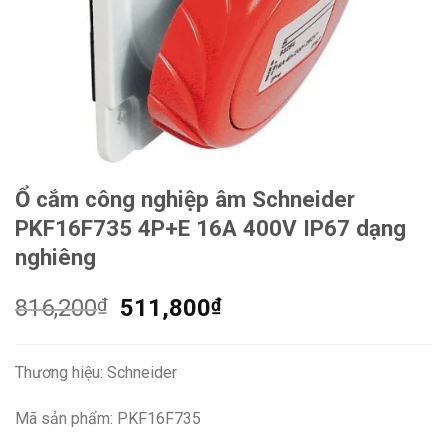
Ổ cắm công nghiệp âm Schneider
PKF16F735 4P+E 16A 400V IP67 dạng
nghiêng
Giá
Giá
816,200
₫
511,800
₫
gốc
hiện
là:
tại
Thương hiệu: Schneider
816,200₫.
là:
511,800₫.
Mã sản phẩm: PKF16F735