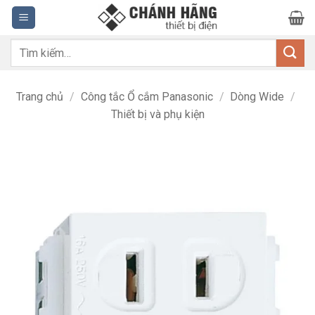
Bỏ
qua
nội
Tìm
dung
kiếm:
Trang chủ
/
Công tắc Ổ cắm Panasonic
/
Dòng Wide
/
Thiết bị và phụ kiện