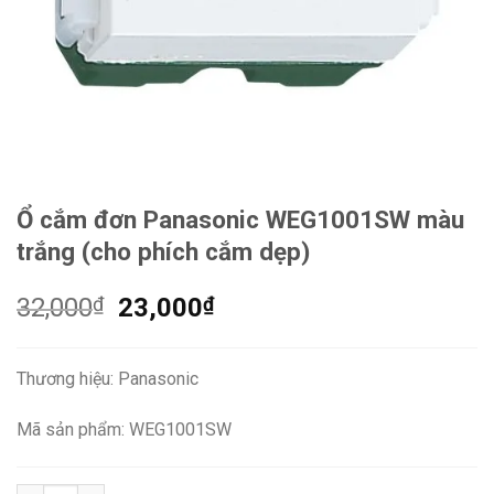
Ổ cắm đơn Panasonic WEG1001SW màu
trắng (cho phích cắm dẹp)
Giá
Giá
32,000
₫
23,000
₫
gốc
hiện
là:
tại
Thương hiệu: Panasonic
32,000₫.
là:
23,000₫.
Mã sản phẩm: WEG1001SW