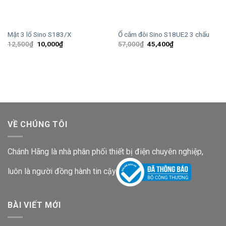
Mặt 3 lổ Sino S183/X
Ổ cắm đôi Sino S18UE2 3 chấu
Giá
Giá
Giá
Giá
12,500
₫
10,000
₫
57,000
₫
45,400
₫
gốc
hiện
gốc
hiện
là:
tại
là:
tại
12,500₫.
là:
57,000₫.
là:
10,000₫.
45,400₫.
VỀ CHÚNG TÔI
Chánh Hãng là nhà phân phối thiết bị điện chuyên nghiệp,
luôn là người đồng hành tin cậy
BÀI VIẾT MỚI