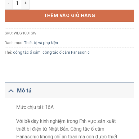
Ổ cắm đơn Panasonic WEG1001SW màu trắng (cho phích cắm d
THÊM VÀO GIỎ HÀNG
SKU:
WEG1001SW
Danh mục:
Thiết bị và phụ kiện
Thẻ:
công tắc ổ cắm
,
công tắc ổ cắm Panasonic
Mô tả
Mức chịu tải: 16A
Với bề dày kinh nghiệm trong lĩnh vực sản xuất
thiết bị điện từ Nhật Bản, Công tắc ổ cắm
Panasonic không chỉ an toàn mà còn được thiết