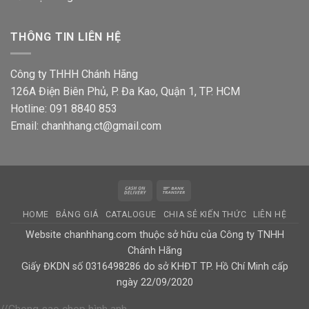
THÔNG TIN LIÊN HỆ
Công ty THHH Chánh Hãng
126A Điện Biên Phủ, P. Đa Kao, Quận 1, TP. HCM
Hotline: 091 8840 853
Email: chanhhang.ct@gmail.com
Cash
Bank
On
Transfer
HOME
BẢNG GIÁ
CATALOGUE
CHIA SẺ KIẾN THỨC
LIÊN HỆ
Delivery
Website chanhhang.com thuộc sở hữu của Công ty TNHH
Chánh Hãng
Giấy ĐKDN số 0316498286 do sở KHĐT TP. Hồ Chí Minh cấp
ngày 22/09/2020