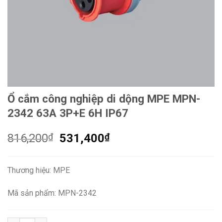
Ổ cắm công nghiệp di dộng MPE MPN-
2342 63A 3P+E 6H IP67
Giá
Giá
816,200
₫
531,400
₫
gốc
hiện
là:
tại
Thương hiệu: MPE
816,200₫.
là:
531,400₫.
Mã sản phẩm: MPN-2342