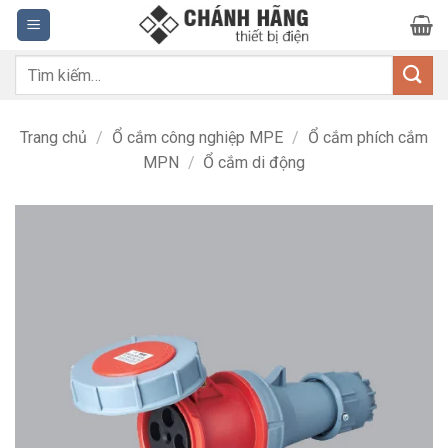
Bỏ
qua
nội
Tìm
dung
kiếm:
Trang chủ
/
Ổ cắm công nghiệp MPE
/
Ổ cắm phích cắm
MPN
/
Ổ cắm di động