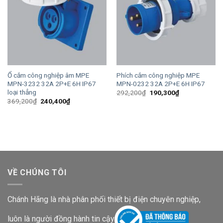
Ổ cắm công nghiệp âm MPE
Phích cắm công nghiệp MPE
MPN-3232 32A 2P+E 6H IP67
MPN-0232 32A 2P+E 6H IP67
loại thẳng
Giá
Giá
292,200
₫
190,300
₫
gốc
hiện
Giá
Giá
369,200
₫
240,400
₫
là:
tại
gốc
hiện
292,200₫.
là:
là:
tại
190,300₫.
369,200₫.
là:
240,400₫.
VỀ CHÚNG TÔI
Chánh Hãng là nhà phân phối thiết bị điện chuyên nghiệp,
luôn là người đồng hành tin cậy