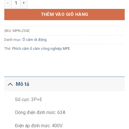
Ổ cắm công nghiệp di dộng MPE MPN-2342 63A 3P+E 6H IP67 
THÊM VÀO GIỎ HÀNG
SKU:
MPN-2342
Danh mục:
Ổ cắm di động
Thẻ:
Phích cắm ổ cắm công nghiệp MPE
Mô tả
Số cực: 3P+E
Dòng điện định mức: 63A
Điện áp định mức: 400V