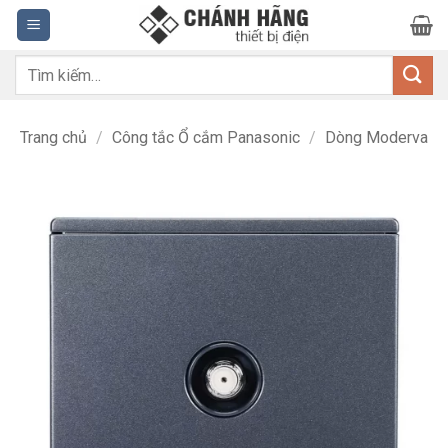
Bỏ
qua
nội
Tìm
dung
kiếm:
Trang chủ
/
Công tắc Ổ cắm Panasonic
/
Dòng Moderva