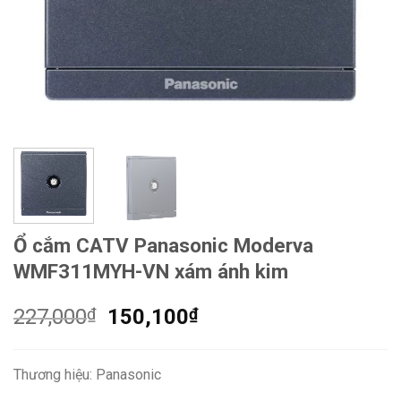
Ổ cắm CATV Panasonic Moderva
WMF311MYH-VN xám ánh kim
Giá
Giá
227,000
₫
150,100
₫
gốc
hiện
là:
tại
Thương hiệu: Panasonic
227,000₫.
là: