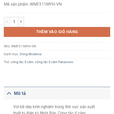
150,100₫.
Mã sản phẩm: WMF311MYH-VN
Ổ cắm CATV Panasonic Moderva WMF311MYH-VN xám ánh kim 
THÊM VÀO GIỎ HÀNG
SKU:
WMF311MYH-VN
Danh mục:
Dòng Moderva
Thẻ:
công tắc ổ cắm
,
công tắc ổ cắm Panasonic
Mô tả
Với bề dày kinh nghiệm trong lĩnh vực sản xuất
thiết bị điện từ Nhật Bản, Công tắc ổ cắm