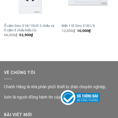
Ổ cắm Sino S18/10US 2 chấu và
Mặt 1 lổ Sino S181/X
ổ cắm 3 chấu kiểu Úc
Giá
Giá
12,500
₫
10,000
₫
gốc
hiện
Giá
Giá
66,500
₫
52,900
₫
là:
tại
gốc
hiện
12,500₫.
là:
là:
tại
10,000₫.
66,500₫.
là:
52,900₫.
VỀ CHÚNG TÔI
Chánh Hãng là nhà phân phối thiết bị điện chuyên nghiệp,
luôn là người đồng hành tin cậy
BÀI VIẾT MỚI