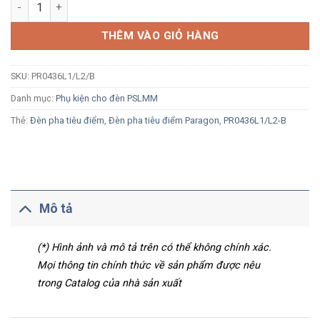
Nối 3 trái L1/L2 Paragon PR0436L1/L2/B màu đen số lượng
THÊM VÀO GIỎ HÀNG
SKU:
PR0436L1/L2/B
Danh mục:
Phụ kiện cho đèn PSLMM
Thẻ:
Đèn pha tiêu điểm
,
Đèn pha tiêu điểm Paragon
,
PR0436L1/L2-B
Mô tả
(*) Hình ảnh và mô tả trên có thể không chính xác.
Mọi thông tin chính thức về sản phẩm được nêu
trong Catalog của nhà sản xuất