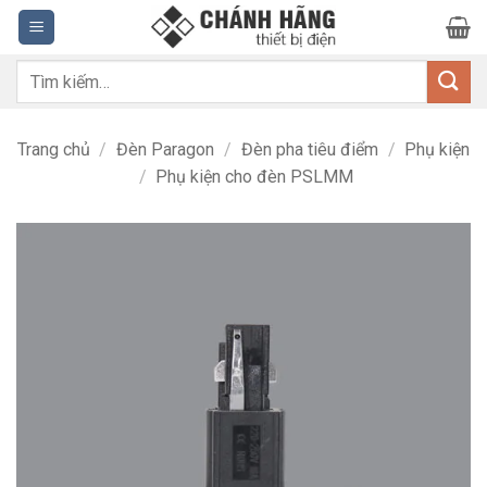
Bỏ
qua
nội
Tìm
dung
kiếm:
Trang chủ
/
Đèn Paragon
/
Đèn pha tiêu điểm
/
Phụ kiện
/
Phụ kiện cho đèn PSLMM