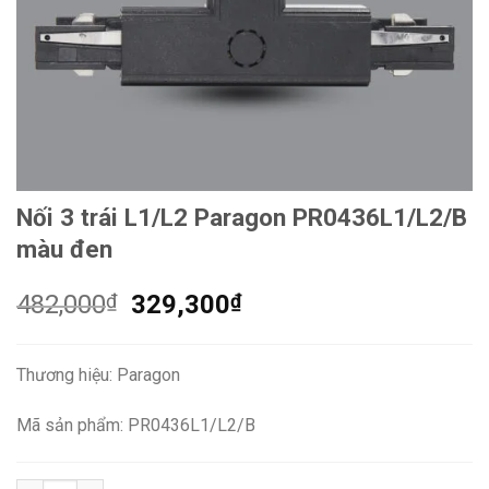
Nối 3 trái L1/L2 Paragon PR0436L1/L2/B
màu đen
Giá
Giá
482,000
₫
329,300
₫
gốc
hiện
là:
tại
Thương hiệu: Paragon
482,000₫.
là:
329,300₫.
Mã sản phẩm: PR0436L1/L2/B