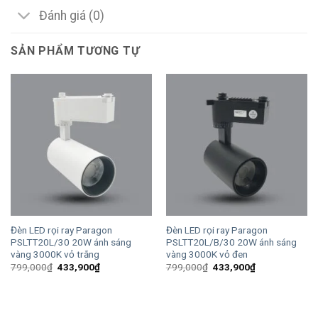
Đánh giá (0)
SẢN PHẨM TƯƠNG TỰ
Đèn LED rọi ray Paragon
Đèn LED rọi ray Paragon
PSLTT20L/30 20W ánh sáng
PSLTT20L/B/30 20W ánh sáng
vàng 3000K vỏ trắng
vàng 3000K vỏ đen
Giá
Giá
Giá
Giá
799,000
₫
433,900
₫
799,000
₫
433,900
₫
gốc
hiện
gốc
hiện
là:
tại
là:
tại
799,000₫.
là:
799,000₫.
là:
433,900₫.
433,900₫.