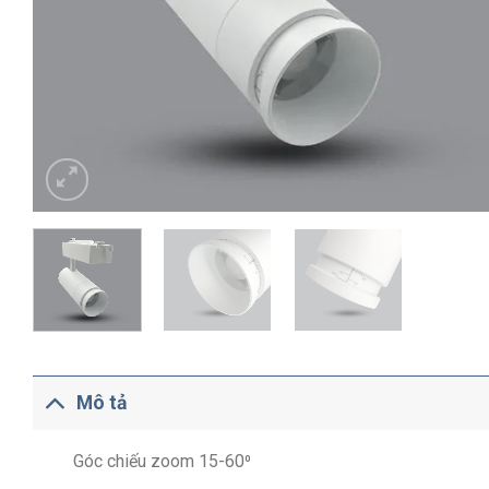
Mô tả
Góc chiếu zoom 15-60⁰