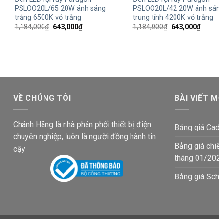
PSLOO20L/65 20W ánh sáng
PSLOO20L/42 20W ánh sá
trắng 6500K vỏ trắng
trung tính 4200K vỏ trắng
Giá
Giá
Giá
Giá
1,184,000
₫
643,000
₫
1,184,000
₫
643,000
₫
gốc
hiện
gốc
hiện
là:
tại
là:
tại
1,184,000₫.
là:
1,184,000₫.
là:
643,000₫.
643,0
VỀ CHÚNG TÔI
BÀI VIẾT M
Chánh Hãng là nhà phân phối thiết bị điện
Bảng giá Cad
chuyên nghiệp, luôn là người đồng hành tin
Bảng giá chi
cậy
tháng 01/20
Bảng giá Sch