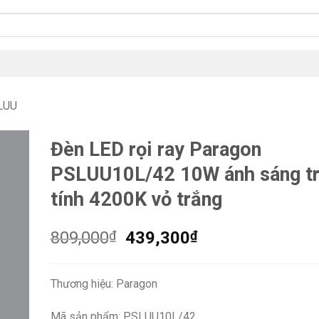
LUU
Đèn LED rọi ray Paragon
PSLUU10L/42 10W ánh sáng t
tính 4200K vỏ trắng
Giá
Giá
809,000
₫
439,300
₫
gốc
hiện
là:
tại
Thương hiệu: Paragon
809,000₫.
là:
439,300₫.
Mã sản phẩm: PSLUU10L/42