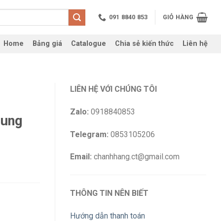
091 8840 853
GIỎ HÀNG
Home
Bảng giá
Catalogue
Chia sẻ kiến thức
Liên hệ
LIÊN HỆ VỚI CHÚNG TÔI
Zalo:
0918840853
rung
Telegram:
0853105206
Email:
chanhhang.ct@gmail.com
THÔNG TIN NÊN BIẾT
Hướng dẫn thanh toán