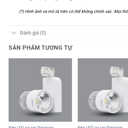
(*) Hình ảnh và mô tả trên có thể không chính xác. Mọi t
Đánh giá (0)
SẢN PHẨM TƯƠNG TỰ
+
+
Đèn LED rọi ray Paragon
Đèn LED rọi ray Paragon