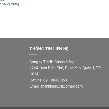
 sáng trung
PSLTT20L/30 20W ánh sáng vàng
PSLOO10L/65 1
3000K vỏ trắng
trắng 6500K vỏ 
á
Giá
Giá
Giá
799,000
₫
433,900
₫
842,000
₫
457,3
ện
gốc
hiện
gốc
i
là:
tại
là:
799,000₫.
là:
842,0
1,500₫.
433,900₫.
THÔNG TIN LIÊN HỆ
Công ty THHH Chánh Hãng
126A Điện Biên Phủ, P. Đa Kao, Quận 1, TP.
HCM
Hotline: 091 8840 853
Email: chanhhang.ct@gmail.com