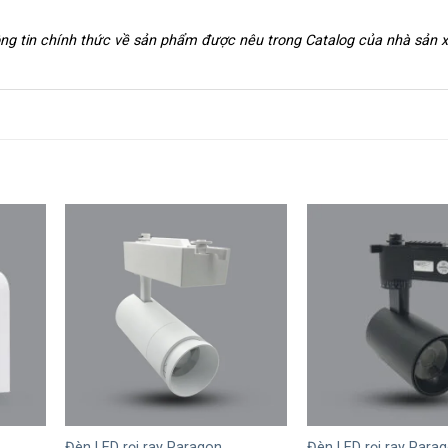
hông tin chính thức về sản phẩm được nêu trong Catalog của nhà sản 
+
+
Đèn LED rọi ray Paragon
Đèn LED rọi ray Para