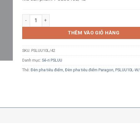
Đèn LED rọi ray Paragon PSLUU10L/42 10W ánh sáng tr
THÊM VÀO GIỎ HÀNG
SKU:
PSLUU10L/42
Danh mục:
Sê-ri PSLUU
Thẻ:
Đèn pha tiêu điểm
,
Đèn pha tiêu điểm Paragon
,
PSLUU10L-W/