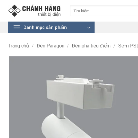
Bỏ
Tìm
qua
kiếm:
nội
dung
Danh mục sản phẩm
Trang chủ
/
Đèn Paragon
/
Đèn pha tiêu điểm
/
Sê-ri PS