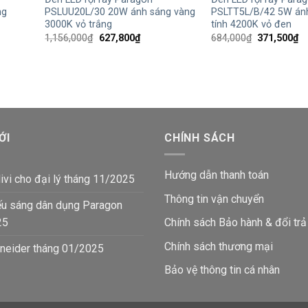
ng
PSLUU20L/30 20W ánh sáng vàng
PSLTT5L/B/42 5W ánh
3000K vỏ trắng
tính 4200K vỏ đen
Giá
Giá
Giá
Gi
1,156,000
₫
627,800
₫
684,000
₫
371,500
₫
gốc
hiện
gốc
hi
là:
tại
là:
tạ
1,156,000₫.
là:
684,000₫.
là:
00₫.
627,800₫.
37
ỚI
CHÍNH SÁCH
Hướng dẫn thanh toán
ivi cho đại lý tháng 11/2025
Thông tin vận chuyển
ếu sáng dân dụng Paragon
25
Chính sách Bảo hành & đổi trả
Chính sách thương mại
neider tháng 01/2025
Bảo vệ thông tin
cá nhân