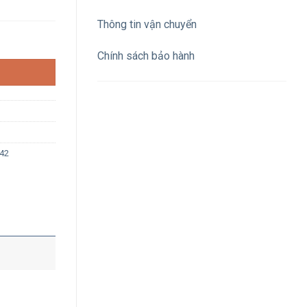
Thông tin vận chuyển
ung tính 4200K vỏ trắng số lượng
Chính sách bảo hành
42