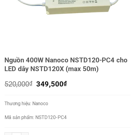
Nguồn 400W Nanoco NSTD120-PC4 cho
LED dây NSTD120X (max 50m)
Giá
Giá
520,000
₫
349,500
₫
gốc
hiện
là:
tại
Thương hiệu: Nanoco
520,000₫.
là:
349,500₫.
Mã sản phẩm: NSTD120-PC4