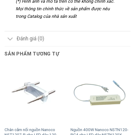
(*) Hình ảnh và mô tả trên có thể không chính xác.
Mọi thông tin chính thức về sản phẩm được nêu
trong Catalog của nhà sản xuất
Đánh giá (0)
SẢN PHẨM TƯƠNG TỰ
Chân cắm nối nguồn Nanoco
Nguồn 400W Nanoco NSTN120-
NST1207-P cho LED dây 120
PC4 cho LED dây NSTN120X