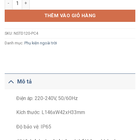
Nguồn 400W Nanoco NSTD120-PC4 cho LED dây NSTD120X (ma
THÊM VÀO GIỎ HÀNG
SKU:
NSTD120-PC4
Danh mục:
Phụ kiện ngoài trời
Mô tả
Điện áp: 220-240V, 50/60Hz
Kích thước: L146xW42xH33mm
Độ bảo vệ: IP65