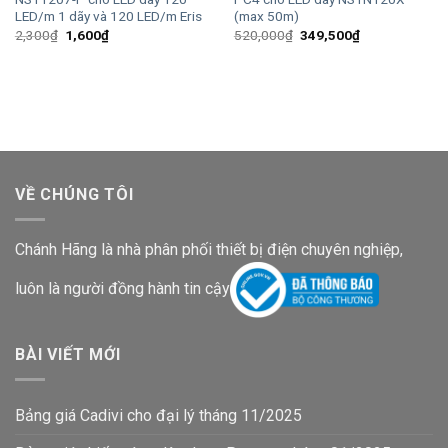
LED/m 1 dãy và 120 LED/m Eris
(max 50m)
Giá
Giá
Giá
Giá
2,300
₫
1,600
₫
520,000
₫
349,500
₫
gốc
hiện
gốc
hiện
là:
tại
là:
tại
2,300₫.
là:
520,000₫.
là:
1,600₫.
349,500₫.
VỀ CHÚNG TÔI
Chánh Hãng là nhà phân phối thiết bị điện chuyên nghiệp,
luôn là người đồng hành tin cậy
BÀI VIẾT MỚI
Bảng giá Cadivi cho đại lý tháng 11/2025