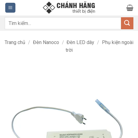
Bỏ
qua
nội
Tìm
dung
kiếm:
Trang chủ
/
Đèn Nanoco
/
Đèn LED dây
/
Phụ kiện ngoài
trời