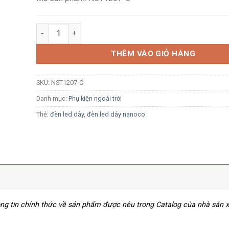
Nẹp gắn tường Nanoco NST1207-C cho LED dây 120 LED
THÊM VÀO GIỎ HÀNG
SKU:
NST1207-C
Danh mục:
Phụ kiện ngoài trời
Thẻ:
đèn led dây
,
đèn led dây nanoco
hông tin chính thức về sản phẩm được nêu trong Catalog của nhà sản 