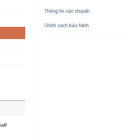
Thông tin vận chuyển
/m 1 dãy và 120 LED/m Eris số lượng
Chính sách bảo hành
xuất