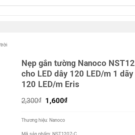
trời
Nẹp gắn tường Nanoco NST1
cho LED dây 120 LED/m 1 dãy
120 LED/m Eris
Giá
Giá
2,300
₫
1,600
₫
gốc
hiện
là:
tại
Thương hiệu: Nanoco
2,300₫.
là:
1,600₫.
Mã sản phẩm: NST1207-C