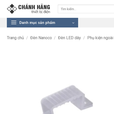
Bỏ
Tìm
qua
kiếm:
nội
dung
Danh mục sản phẩm
Trang chủ
/
Đèn Nanoco
/
Đèn LED dây
/
Phụ kiện ngoài 