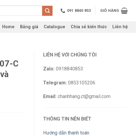
091 8840 853
GIỎ HÀNG
Home
Bảng giá
Catalogue
Chia sẻ kiến thức
Liên hệ
LIÊN HỆ VỚI CHÚNG TÔI
207-C
Zalo:
0918840853
 và
Telegram:
0853105206
Email:
chanhhang.ct@gmail.com
THÔNG TIN NÊN BIẾT
Hướng dẫn thanh toán