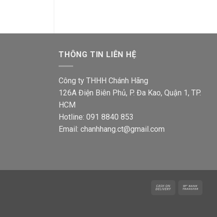
420,000₫.
là:
252,0
9,100₫.
282,300₫.
THÔNG TIN LIÊN HỆ
Công ty THHH Chánh Hãng
126A Điện Biên Phủ, P. Đa Kao, Quận 1, TP.
HCM
Hotline: 091 8840 853
Email: chanhhang.ct@gmail.com
Cash
Bank
On
Trans
Delivery