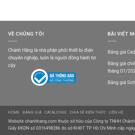
65,900₫.
là:
61,300₫.
là:
43,200₫.
40,200₫.
VỀ CHÚNG TÔI
BÀI VIẾT M
Chánh Hãng là nhà phân phối thiết bị điện
Bảng giá Cad
chuyên nghiệp, luôn là người đồng hành tin
Bảng giá chi
cậy
tháng 01/20
Bảng giá Sch
HOME
BẢNG GIÁ
CATALOGUE
CHIA SẺ KIẾN THỨC
LIÊN HỆ
Website chanhhang.com thuộc sở hữu của Công ty TNHH Chán
Giấy ĐKDN số 0316498286 do sở KHĐT TP. Hồ Chí Minh cấp ngà