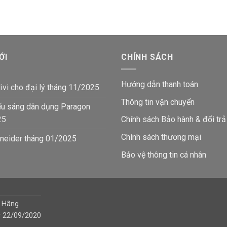
205,000₫.
là:
192,000₫.
là:
137,800₫.
12
ỚI
CHÍNH SÁCH
Hướng dẫn thanh toán
ivi cho đại lý tháng 11/2025
Thông tin vận chuyển
ếu sáng dân dụng Paragon
25
Chính sách Bảo hành & đổi trả
Chính sách thương mại
neider tháng 01/2025
Bảo vệ thông tin
cá nhân
h Hãng
y 22/09/2020