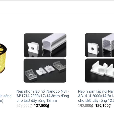
+
+
Nẹp nhôm lắp nổi Nanoco NST-
Nẹp nhôm lắp nổi Na
h sáng
AB1714 2000x17x14.3mm dùng
AB1414 2000×14.2×1
m)
cho LED dây rộng 12mm
cho LED dây rộng 12
Giá
Giá
Giá
Gi
205,000
₫
137,800
₫
192,000
₫
129,100
₫
gốc
hiện
gốc
hi
là:
tại
là:
tạ