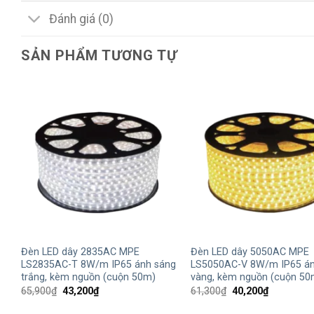
Đánh giá (0)
SẢN PHẨM TƯƠNG TỰ
+
+
Đèn LED dây 2835AC MPE
Đèn LED dây 5050AC MPE
LS2835AC-T 8W/m IP65 ánh sáng
LS5050AC-V 8W/m IP65 án
trắng, kèm nguồn (cuộn 50m)
vàng, kèm nguồn (cuộn 50
Giá
Giá
Giá
Giá
65,900
₫
43,200
₫
61,300
₫
40,200
₫
gốc
hiện
gốc
hiện
là:
tại
là:
tại