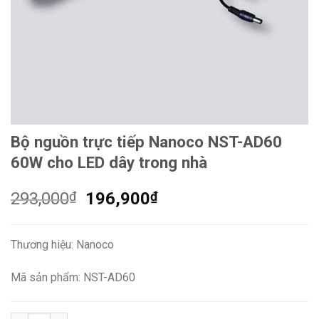
Bộ nguồn trực tiếp Nanoco NST-AD60
60W cho LED dây trong nhà
Giá
Giá
293,000
₫
196,900
₫
gốc
hiện
là:
tại
Thương hiệu: Nanoco
293,000₫.
là:
196,900₫.
Mã sản phẩm: NST-AD60