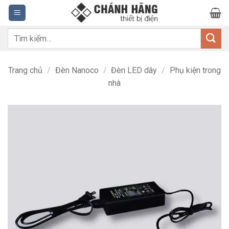
Bỏ
qua
nội
Tìm
dung
kiếm:
Trang chủ
/
Đèn Nanoco
/
Đèn LED dây
/
Phụ kiện trong
nhà