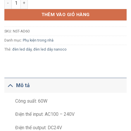
Bộ nguồn trực tiếp Nanoco NST-AD60 60W cho LED dây trong n
THÊM VÀO GIỎ HÀNG
SKU:
NST-AD60
Danh mục:
Phụ kiện trong nhà
Thẻ:
đèn led dây
,
đèn led dây nanoco
Mô tả
Công suất: 60W
Điện thế input: AC100 – 240V
Điện thế output: DC24V