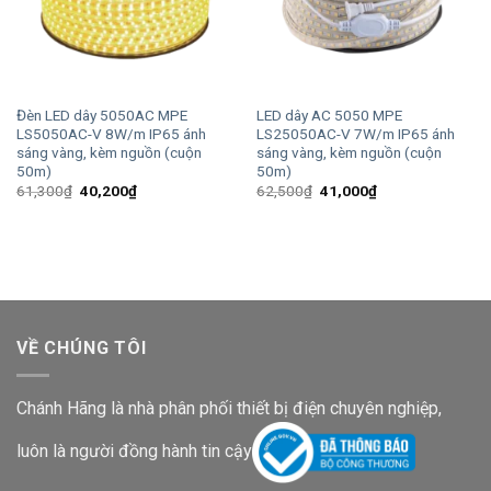
Đèn LED dây 5050AC MPE
LED dây AC 5050 MPE
LS5050AC-V 8W/m IP65 ánh
LS25050AC-V 7W/m IP65 ánh
sáng vàng, kèm nguồn (cuộn
sáng vàng, kèm nguồn (cuộn
50m)
50m)
Giá
Giá
Giá
Giá
61,300
₫
40,200
₫
62,500
₫
41,000
₫
gốc
hiện
gốc
hiện
là:
tại
là:
tại
61,300₫.
là:
62,500₫.
là:
40,200₫.
41,000₫.
VỀ CHÚNG TÔI
Chánh Hãng là nhà phân phối thiết bị điện chuyên nghiệp,
luôn là người đồng hành tin cậy