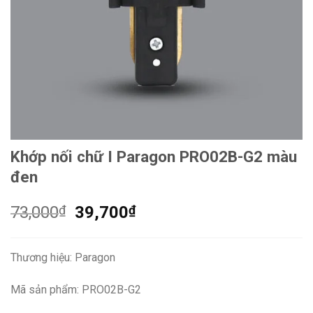
Khớp nối chữ I Paragon PRO02B-G2 màu
đen
Giá
Giá
73,000
₫
39,700
₫
gốc
hiện
là:
tại
Thương hiệu: Paragon
73,000₫.
là:
39,700₫.
Mã sản phẩm: PRO02B-G2