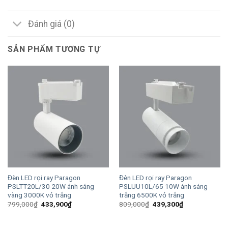
Đánh giá (0)
SẢN PHẨM TƯƠNG TỰ
Đèn LED rọi ray Paragon
Đèn LED rọi ray Paragon
PSLTT20L/30 20W ánh sáng
PSLUU10L/65 10W ánh sáng
vàng 3000K vỏ trắng
trắng 6500K vỏ trắng
Giá
Giá
Giá
Giá
799,000
₫
433,900
₫
809,000
₫
439,300
₫
gốc
hiện
gốc
hiện
là:
tại
là:
tại
799,000₫.
là:
809,000₫.
là: