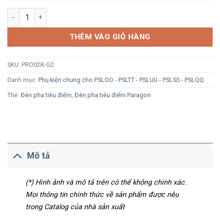
Khớp nối chữ I Paragon PRO02B-G2 màu đen số lượng
THÊM VÀO GIỎ HÀNG
SKU:
PRO02B-G2
Danh mục:
Phụ kiện chung cho PSLOO - PSLTT - PSLUU - PSLSS - PSLQQ
Thẻ:
Đèn pha tiêu điểm
,
Đèn pha tiêu điểm Paragon
Mô tả
(*) Hình ảnh và mô tả trên có thể không chính xác.
Mọi thông tin chính thức về sản phẩm được nêu
trong Catalog của nhà sản xuất