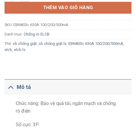
THÊM VÀO GIỎ HÀNG
SKU:
EBN803c 630A 100/200/500mA
Danh mục:
Chống rò ELCB
Thẻ:
cb chống giật
,
cb chống giật ls
,
EBN803c 630A 100/200/500mA
,
elcb
,
elcb ls
Mô tả
Chức năng: Bảo vệ quá tải, ngắn mạch và chống
rò điện
Số cực: 3P