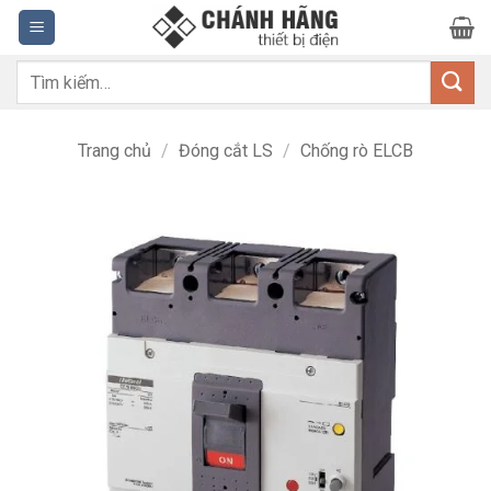
Bỏ
qua
nội
Tìm
dung
kiếm:
Trang chủ
/
Đóng cắt LS
/
Chống rò ELCB