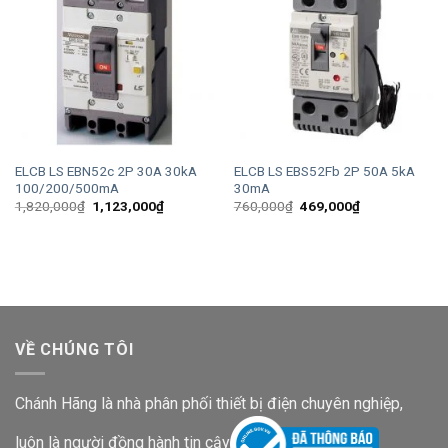
ELCB LS EBN52c 2P 30A 30kA
ELCB LS EBS52Fb 2P 50A 5kA
100/200/500mA
30mA
Giá
Giá
Giá
Giá
1,820,000
₫
1,123,000
₫
760,000
₫
469,000
₫
gốc
hiện
gốc
hiện
là:
tại
là:
tại
1,820,000₫.
là:
760,000₫.
là:
1,123,000₫.
469,000₫.
VỀ CHÚNG TÔI
Chánh Hãng là nhà phân phối thiết bị điện chuyên nghiệp,
luôn là người đồng hành tin cậy