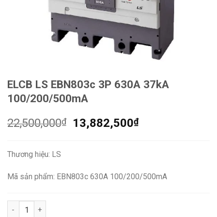
ELCB LS EBN803c 3P 630A 37kA
100/200/500mA
Giá
Giá
22,500,000
₫
13,882,500
₫
gốc
hiện
là:
tại
Thương hiệu: LS
22,500,000₫.
là:
13,882,500₫.
Mã sản phẩm: EBN803c 630A 100/200/500mA
ELCB LS EBN803c 3P 630A 37kA 100/200/500mA số lượng