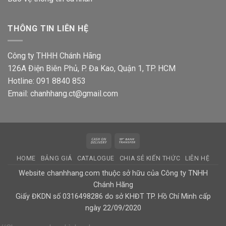
THÔNG TIN LIÊN HỆ
Công ty THHH Chánh Hãng
126A Điện Biên Phủ, P. Đa Kao, Quận 1, TP. HCM
Hotline: 091 8840 853
Email: chanhhang.ct@gmail.com
Cash
Bank
On
Transfer
HOME
BẢNG GIÁ
CATALOGUE
CHIA SẺ KIẾN THỨC
LIÊN HỆ
Delivery
Website chanhhang.com thuộc sở hữu của Công ty TNHH
Chánh Hãng
Giấy ĐKDN số 0316498286 do sở KHĐT TP. Hồ Chí Minh cấp
ngày 22/09/2020