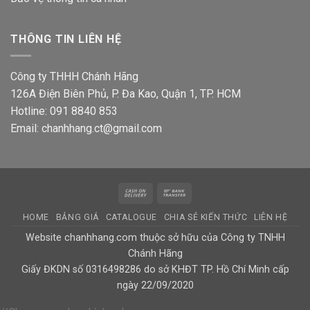
THÔNG TIN LIÊN HỆ
Công ty THHH Chánh Hãng
126A Điện Biên Phủ, P. Đa Kao, Quận 1, TP. HCM
Hotline: 091 8840 853
Email: chanhhang.ct@gmail.com
Cash
Bank
On
Transfer
HOME
BẢNG GIÁ
CATALOGUE
CHIA SẺ KIẾN THỨC
LIÊN HỆ
Delivery
Website chanhhang.com thuộc sở hữu của Công ty TNHH
Chánh Hãng
Giấy ĐKDN số 0316498286 do sở KHĐT TP. Hồ Chí Minh cấp
ngày 22/09/2020