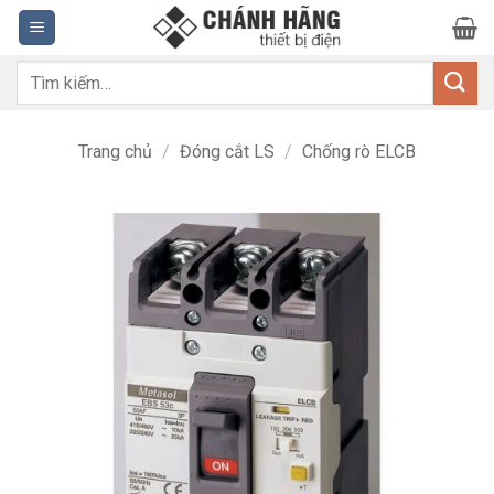
Bỏ
qua
nội
Tìm
dung
kiếm:
Trang chủ
/
Đóng cắt LS
/
Chống rò ELCB