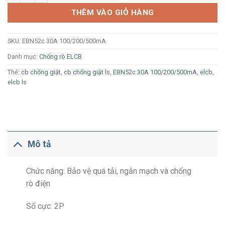
THÊM VÀO GIỎ HÀNG
SKU:
EBN52c 30A 100/200/500mA
Danh mục:
Chống rò ELCB
Thẻ:
cb chống giật
,
cb chống giật ls
,
EBN52c 30A 100/200/500mA
,
elcb
,
elcb ls
Mô tả
Chức năng: Bảo vệ quá tải, ngắn mạch và chống
rò điện
Số cực: 2P