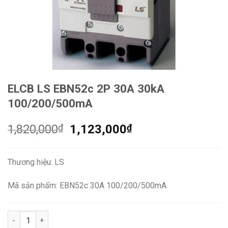
ELCB LS EBN52c 2P 30A 30kA
100/200/500mA
Giá
Giá
1,820,000
₫
1,123,000
₫
gốc
hiện
là:
tại
Thương hiệu: LS
1,820,000₫.
là:
1,123,000₫.
Mã sản phẩm: EBN52c 30A 100/200/500mA
ELCB LS EBN52c 2P 30A 30kA 100/200/500mA số lượng