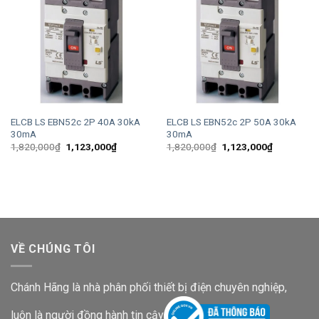
ELCB LS EBN52c 2P 40A 30kA
ELCB LS EBN52c 2P 50A 30kA
30mA
30mA
Giá
Giá
Giá
Giá
1,820,000
₫
1,123,000
₫
1,820,000
₫
1,123,000
₫
gốc
hiện
gốc
hiện
là:
tại
là:
tại
1,820,000₫.
là:
1,820,000₫.
là:
1,123,000₫.
1,123,000
VỀ CHÚNG TÔI
Chánh Hãng là nhà phân phối thiết bị điện chuyên nghiệp,
luôn là người đồng hành tin cậy