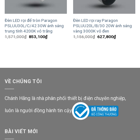
Đèn LED rọi đế tròn Paragon
Đèn LED rọi ray Paragon
PSLUU30L/C/42 30W ánh sáng
PSLUU20L/B/30 20W ánh sáng
trung tính 4200K vỏ trắng
vàng 3000K vỏ đen
Giá
Giá
Giá
Giá
1,571,000
₫
853,100
₫
1,156,000
₫
627,800
₫
gốc
hiện
gốc
hiện
là:
tại
là:
tại
1,571,000₫.
là:
1,156,000₫.
là:
853,100₫.
627,800₫.
VỀ CHÚNG TÔI
Chánh Hãng là nhà phân phối thiết bị điện chuyên nghiệp,
luôn là người đồng hành tin cậy
BÀI VIẾT MỚI