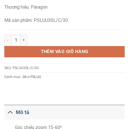
là:
tại
Thương hiệu: Paragon
1,571,000₫.
là:
853,100₫.
Mã sản phẩm: PSLUU30L/C/30
Đèn LED rọi đế tròn Paragon PSLUU30L/C/30 30W ánh sáng vàn
THÊM VÀO GIỎ HÀNG
SKU:
PSLUU30L/C/30
Danh mục:
Sê-ri PSLUU
Mô tả
Góc chiếu zoom 15-60⁰