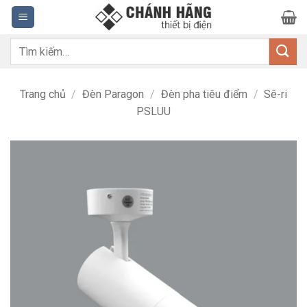
Bỏ
qua
nội
Tìm
dung
kiếm:
Trang chủ
/
Đèn Paragon
/
Đèn pha tiêu điểm
/
Sê-ri
PSLUU