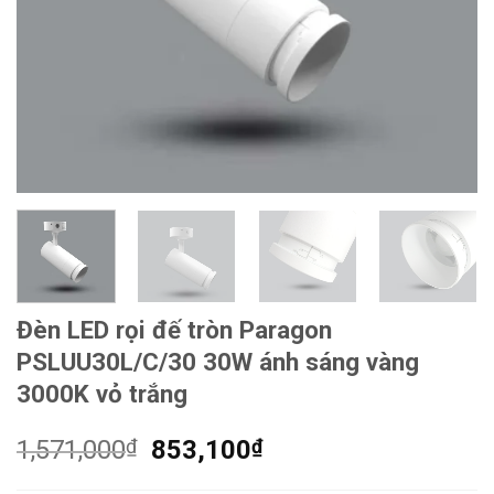
Đèn LED rọi đế tròn Paragon
PSLUU30L/C/30 30W ánh sáng vàng
3000K vỏ trắng
Giá
Giá
1,571,000
₫
853,100
₫
gốc
hiện